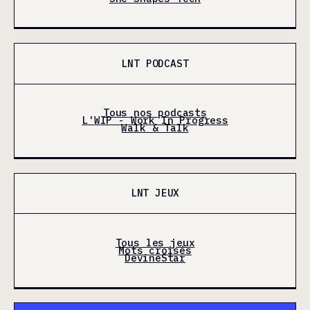
LNT PODCAST
Tous nos podcasts
L'WIP - Work In Progress
Walk & Talk
LNT JEUX
Tous les jeux
Mots croisés
DevineStar