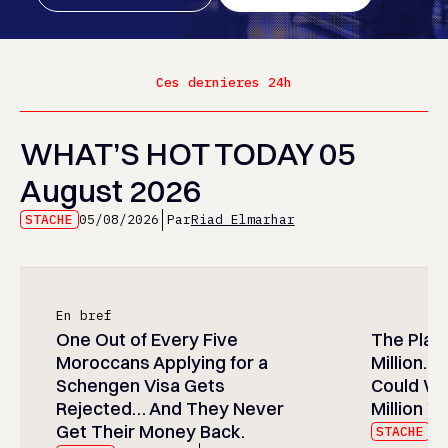
Ces dernieres 24h
WHAT’S HOT TODAY 05
August 2026
STACHE
05/08/2026
Par
Riad Elmarhar
En bref
One Out of Every Five
The Play
Moroccans Applying for a
Million…
Schengen Visa Gets
Could Wa
Rejected… And They Never
Million Wi
Get Their Money Back.
STACHE
05