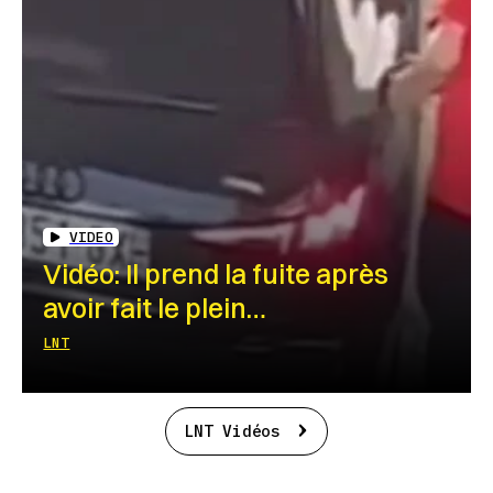
VIDEO
Vidéo: Il prend la fuite après
avoir fait le plein…
LNT
LNT Vidéos