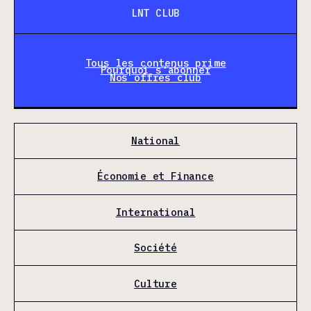
LNT CLUB
Tous les contenus prime
Pourquoi s'abonner
Nos offres club
National
Économie et Finance
International
Société
Culture