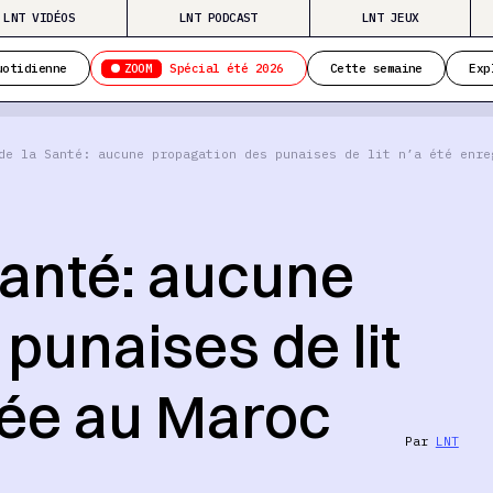
LNT VIDÉOS
LNT PODCAST
LNT JEUX
ZOOM
uotidienne
Spécial été 2026
Cette semaine
Exp
de la Santé: aucune propagation des punaises de lit n’a été enre
Santé: aucune
punaises de lit
rée au Maroc
Par
LNT