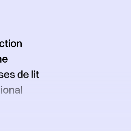
ction
ne
es de lit
tional