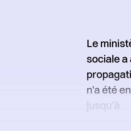
Le minist
sociale a
propagati
n’a été en
jusqu’à