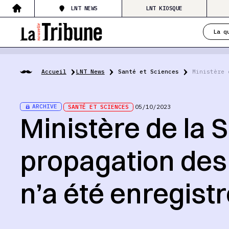
LNT NEWS
LNT KIOSQUE
La q
Accueil
LNT News
Santé et Sciences
Ministère 
ARCHIVE
SANTÉ ET SCIENCES
05/10/2023
Ministère de la 
propagation des 
n’a été enregist