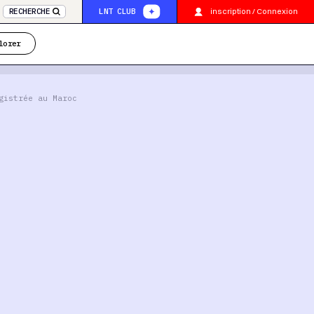
inscription / Connexion
RECHERCHE
LNT CLUB
lorer
gistrée au Maroc