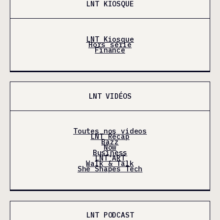
LNT KIOSQUE
LNT Kiosque
Hors série
Finance
LNT VIDÉOS
Toutes nos videos
LNT Récap
Bazz
Now
Business
LNT'ART
Walk & Talk
She Shapes Tech
LNT PODCAST