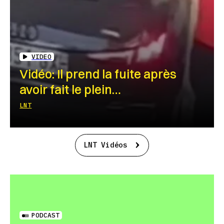
VIDEO
Vidéo: Il prend la fuite après
avoir fait le plein…
LNT
LNT Vidéos
PODCAST