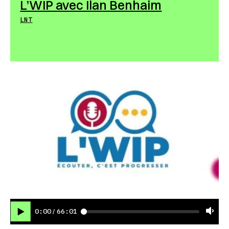
L’WIP avec Ilan Benhaim
LNT
0:00
66:01
/