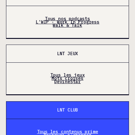
Tous nos podcasts
L'WIP - Work In Progress
Walk & Talk
LNT JEUX
Tous les jeux
Mots croisés
DevineStar
LNT CLUB
Tous les contenus prime
Pourquoi s'abonner