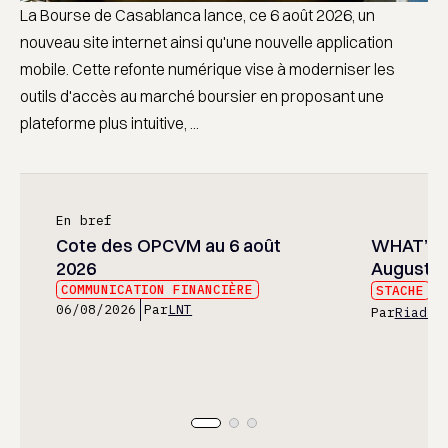
La Bourse de Casablanca lance, ce 6 août 2026, un
nouveau site internet ainsi qu'une nouvelle application
mobile. Cette refonte numérique vise à moderniser les
outils d'accès au marché boursier en proposant une
plateforme plus intuitive, ...
En bref
Cote des OPCVM au 6 août
WHAT’S 
2026
August 2
COMMUNICATION FINANCIÈRE
STACHE
05
06/08/2026
Par
LNT
Par
Riad E