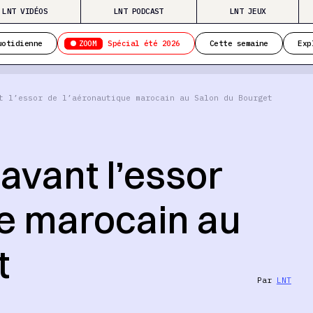
LNT VIDÉOS
LNT PODCAST
LNT JEUX
ZOOM
uotidienne
Spécial été 2026
Cette semaine
Exp
t l’essor de l’aéronautique marocain au Salon du Bourget
avant l’essor
ue marocain au
t
Par
LNT