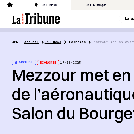
LNT NEWS
LNT KIOSQUE
La q
Accueil
LNT News
Economie
Mezzour met en avan
ARCHIVE
ECONOMIE
17/06/2025
Mezzour met en 
de l’aéronautiq
Salon du Bourge