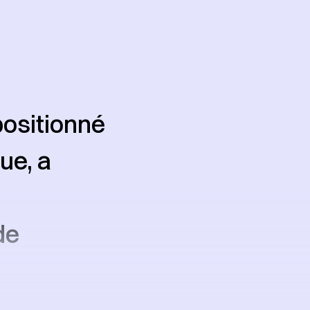
positionné
ue, a
de