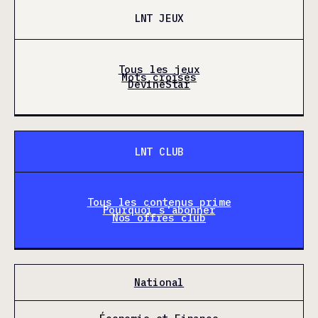
LNT JEUX
Tous les jeux
Mots croisés
DevineStar
LNT CLUB
Tous les contenus prime
Pourquoi s'abonner
Nos offres club
National