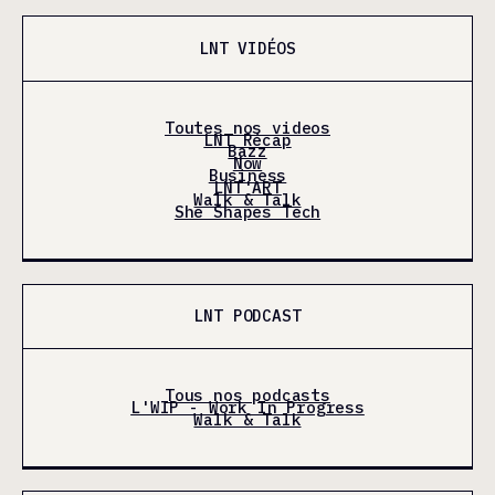
LNT VIDÉOS
Toutes nos videos
LNT Récap
Bazz
Now
Business
LNT'ART
Walk & Talk
She Shapes Tech
LNT PODCAST
Tous nos podcasts
L'WIP - Work In Progress
Walk & Talk