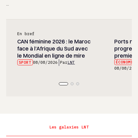
...
En bref
CAN féminine 2026 : le Maroc
Ports mar
face à l’Afrique du Sud avec
progress
le Mondial en ligne de mire
premier 
ÉCONOMIE
SPORT
08/08/2026
Par
LNT
08/08/202
Les galaxies LNT