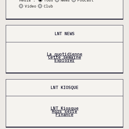
Média :
Tous
News
Podcast
Video
Club
LNT NEWS
La quotidienne
Cette semaine
Explorer
LNT KIOSQUE
LNT Kiosque
Hors série
Finance