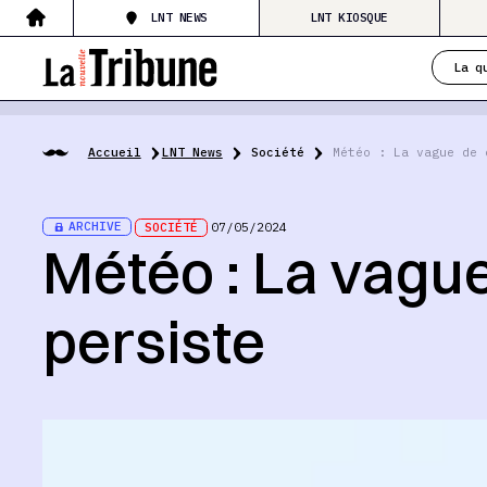
LNT NEWS
LNT KIOSQUE
La q
Accueil
LNT News
Société
Météo : La vague de 
ARCHIVE
SOCIÉTÉ
07/05/2024
Météo : La vagu
persiste