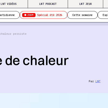
LNT VIDÉOS
LNT PODCAST
LNT JEUX
ZOOM
uotidienne
Spécial été 2026
Cette semaine
Exp
chaleur persiste
e de chaleur
Par
LNT