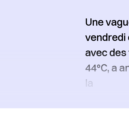
Une vague
vendredi
avec des 
44°C, a a
la