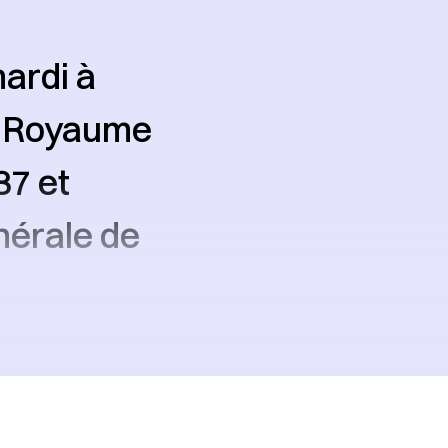
ardi à
u Royaume
37 et
nérale de