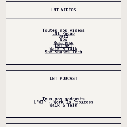
LNT VIDÉOS
Toutes nos videos
LNT Récap
Bazz
Now
Business
LNT'ART
Walk & Talk
She Shapes Tech
LNT PODCAST
Tous nos podcasts
L'WIP - Work In Progress
Walk & Talk