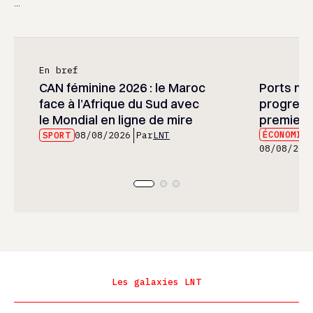
...
En bref
CAN féminine 2026 : le Maroc
Ports mar
face à l’Afrique du Sud avec
progress
le Mondial en ligne de mire
premier 
ÉCONOMIE
SPORT
08/08/2026
Par
LNT
08/08/202
Les galaxies LNT