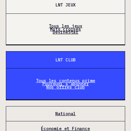
LNT JEUX
Tous les jeux
Mots croisés
DevineStar
LNT CLUB
Tous les contenus prime
Pourquoi s'abonner
Nos offres club
National
Économie et Finance