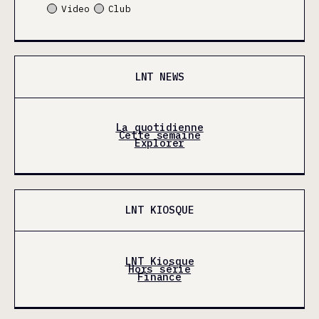
Video
Club
LNT NEWS
La quotidienne
Cette semaine
Explorer
LNT KIOSQUE
LNT Kiosque
Hors série
Finance