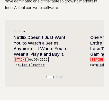
have dominated one of the fastest-growing markets in
tech: AI that can write software. ...
En bref
Netflix Doesn’t Just Want
One Anim
You to Watch a Series
Entire Y
Anymore… It Wants You to
Less Than
Wear It, Play It and Buy It.
Gaming P
STACHE
06/08/2026
STACHE
06
Par
Riad Elmarhar
Par
Riad E