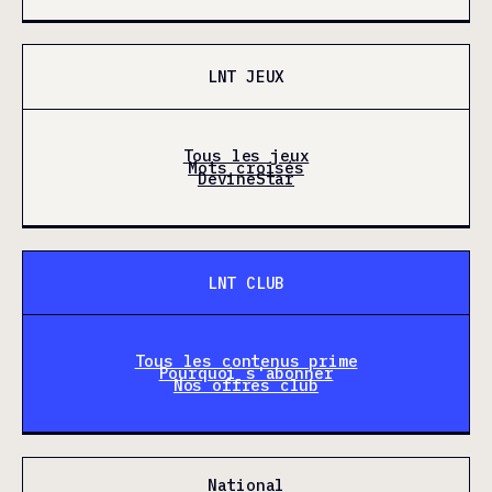
LNT JEUX
Tous les jeux
Mots croisés
DevineStar
LNT CLUB
Tous les contenus prime
Pourquoi s'abonner
Nos offres club
National