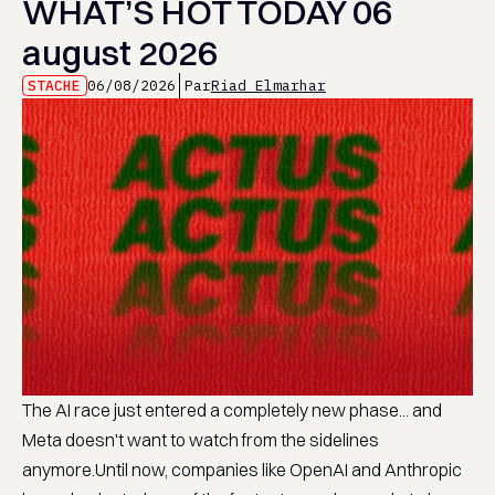
WHAT’S HOT TODAY 06
august 2026
STACHE
06/08/2026
Par
Riad Elmarhar
The AI race just entered a completely new phase... and
Meta doesn't want to watch from the sidelines
anymore.Until now, companies like OpenAI and Anthropic