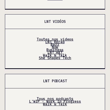
LNT VIDÉOS
Toutes nos videos
LNT Récap
Bazz
Now
Business
LNT'ART
Walk & Talk
She Shapes Tech
LNT PODCAST
Tous nos podcasts
L'WIP - Work In Progress
Walk & Talk