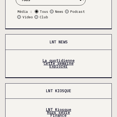
Média :
Tous
News
Podcast
Video
Club
LNT NEWS
La quotidienne
Cette semaine
Explorer
LNT KIOSQUE
LNT Kiosque
Hors série
Finance