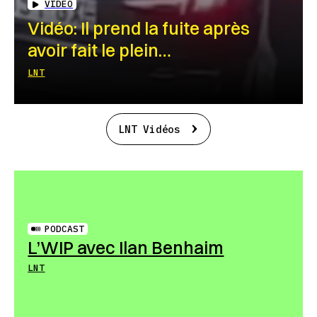
VIDEO
Vidéo: Il prend la fuite après
avoir fait le plein…
LNT
LNT Vidéos
PODCAST
L’WIP avec Ilan Benhaim
LNT