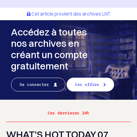
Cet article provient des archives LNT
Accédez à toutes
nos archives en
créant un compte
gratuitement
Se connecter
les offres
Ces dernieres 24h
WHAT’S HOT TODAY 07