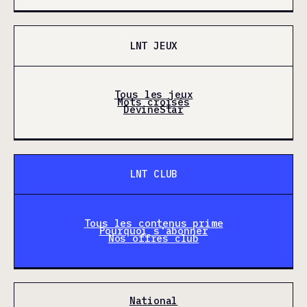
LNT JEUX
Tous les jeux
Mots croisés
DevineStar
LNT CLUB
Tous les contenus prime
Pourquoi s'abonner
Nos offres club
National