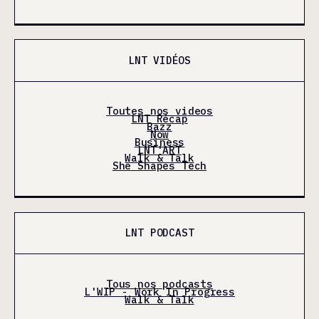
LNT VIDÉOS
Toutes nos videos
LNT Récap
Bazz
Now
Business
LNT'ART
Walk & Talk
She Shapes Tech
LNT PODCAST
Tous nos podcasts
L'WIP - Work In Progress
Walk & Talk