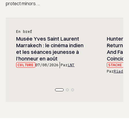
protect minors. ...
En bref
Musée Yves Saint Laurent
Hunter x 
Marrakech : le cinéma indien
Returned
et les séances jeunesse à
And Fans 
l’honneur en août
Coincide
CULTURE
07/08/2026
Par
LNT
STACHE
07
Par
Riad E