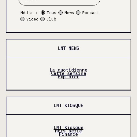
Média :
Tous
News
Podcast
Video
Club
LNT NEWS
La quotidienne
Cette semaine
Explorer
LNT KIOSQUE
LNT Kiosque
Hors série
Finance