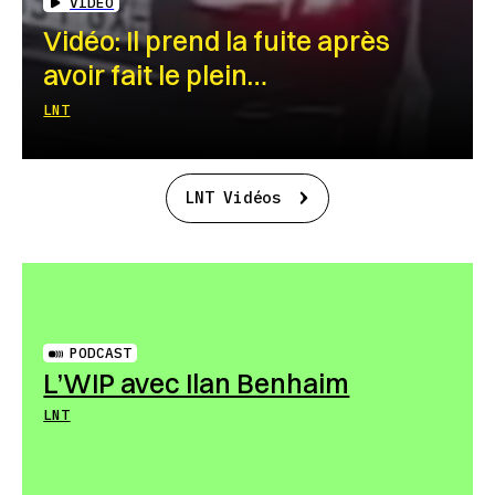
VIDEO
Vidéo: Il prend la fuite après
avoir fait le plein…
LNT
LNT Vidéos
PODCAST
L’WIP avec Ilan Benhaim
LNT