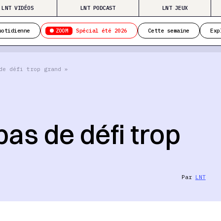
LNT VIDÉOS
LNT PODCAST
LNT JEUX
ZOOM
uotidienne
Spécial été 2026
Cette semaine
Exp
de défi trop grand »
 pas de défi trop
Par
LNT