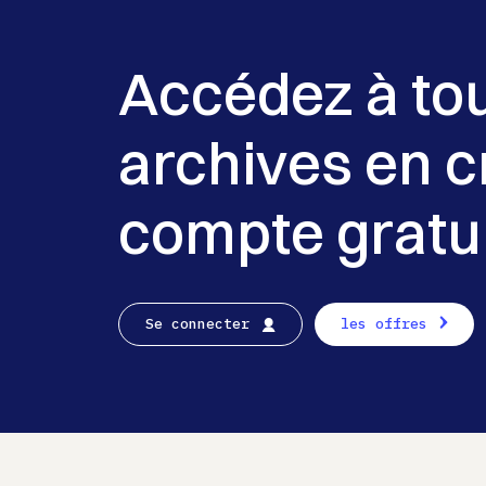
Accédez à to
archives en c
compte gratu
Se connecter
les offres