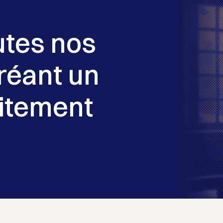
utes nos
réant un
itement