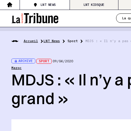
LNT NEWS
LNT KIOSQUE
La q
Accueil
LNT News
Sport
MDJS : « Il n’y a pas 
ARCHIVE
SPORT
09/04/2020
Maroc
MDJS : « Il n’y a
grand »