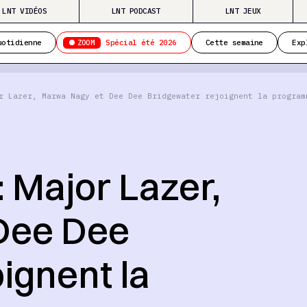
LNT VIDÉOS
LNT PODCAST
LNT JEUX
ZOOM
uotidienne
Spécial été 2026
Cette semaine
Exp
r Lazer, Marwa Nagy et Dee Dee Bridgewater rejoignent la program
 Major Lazer,
Dee Dee
ignent la