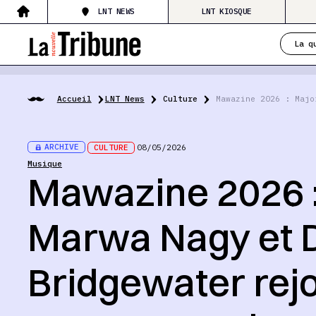
LNT NEWS
LNT KIOSQUE
La q
Accueil
LNT News
Culture
Mawazine 2026 : Majo
ARCHIVE
CULTURE
08/05/2026
Musique
Mawazine 2026 :
Marwa Nagy et 
Bridgewater rejo