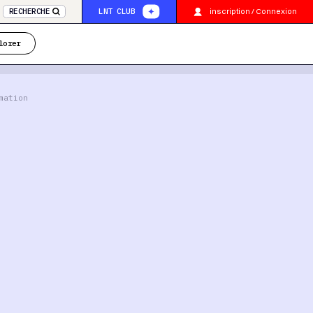
inscription / Connexion
RECHERCHE
LNT CLUB
lorer
mation