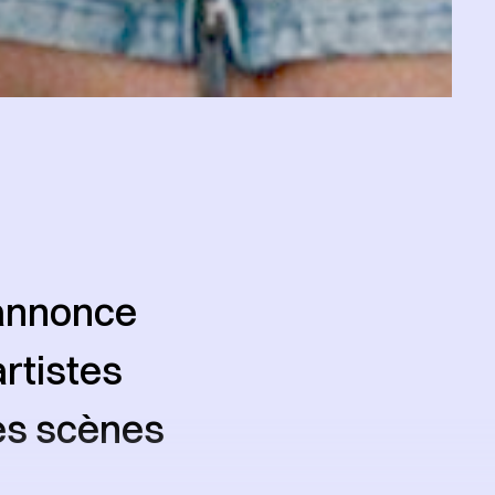
’annonce
rtistes
tes scènes