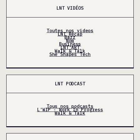
LNT VIDÉOS
Toutes nos videos
LNT Récap
Bazz
Now
Business
LNT'ART
Walk & Talk
She Shapes Tech
LNT PODCAST
Tous nos podcasts
L'WIP - Work In Progress
Walk & Talk