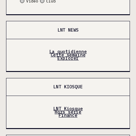
Video
Club
LNT NEWS
La quotidienne
Cette semaine
Explorer
LNT KIOSQUE
LNT Kiosque
Hors série
Finance