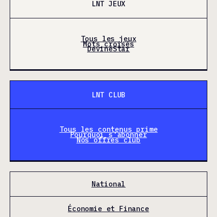
LNT JEUX
Tous les jeux
Mots croisés
DevineStar
LNT CLUB
Tous les contenus prime
Pourquoi s'abonner
Nos offres club
National
Économie et Finance