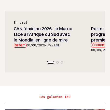
En bref
CAN féminine 2026 : le Maroc
Ports mar
face à l’Afrique du Sud avec
progress
le Mondial en ligne de mire
premier 
ÉCONOMIE
SPORT
08/08/2026
Par
LNT
08/08/202
Les galaxies LNT