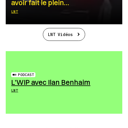
avoir fait le plein…
LNT
LNT Vidéos
PODCAST
L’WIP avec Ilan Benhaim
LNT