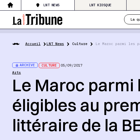
LNT NEWS
LNT KIOSQUE
La q
Accueil
LNT News
Culture
Le Maroc parmi les p
ARCHIVE
CULTURE
05/09/2017
Arts
Le Maroc parmi 
éligibles au prem
littéraire de la 