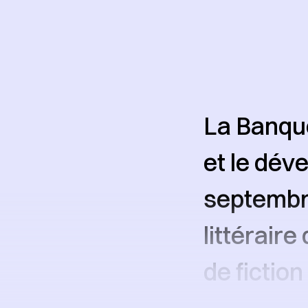
La Banqu
et le dév
septembre
littérair
de fiction