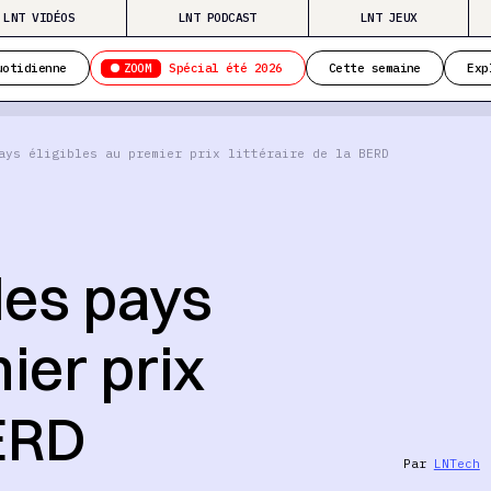
LNT VIDÉOS
LNT PODCAST
LNT JEUX
ZOOM
uotidienne
Spécial été 2026
Cette semaine
Exp
ays éligibles au premier prix littéraire de la BERD
les pays
ier prix
BERD
Par
LNTech