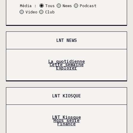
Média :
Tous
News
Podcast
Video
Club
LNT NEWS
La quotidienne
Cette semaine
Explorer
LNT KIOSQUE
LNT Kiosque
Hors série
Finance