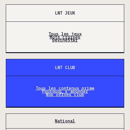
LNT JEUX
Tous les jeux
Mots croisés
DevineStar
LNT CLUB
Tous les contenus prime
Pourquoi s'abonner
Nos offres club
National