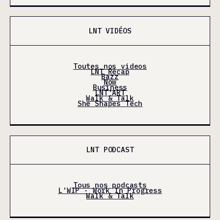
LNT VIDÉOS
Toutes nos videos
LNT Récap
Bazz
Now
Business
LNT'ART
Walk & Talk
She Shapes Tech
LNT PODCAST
Tous nos podcasts
L'WIP - Work In Progress
Walk & Talk