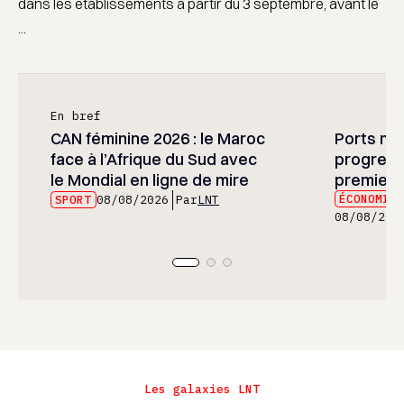
dans les établissements à partir du 3 septembre, avant le
...
En bref
CAN féminine 2026 : le Maroc
Ports mar
face à l’Afrique du Sud avec
progress
le Mondial en ligne de mire
premier 
ÉCONOMIE
SPORT
08/08/2026
Par
LNT
08/08/202
Les galaxies LNT