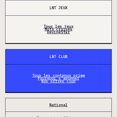
LNT JEUX
Tous les jeux
Mots croisés
DevineStar
LNT CLUB
Tous les contenus prime
Pourquoi s'abonner
Nos offres club
National