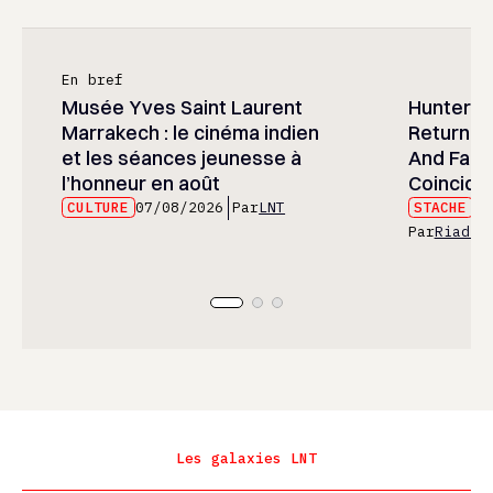
En bref
Musée Yves Saint Laurent
Hunter x 
Marrakech : le cinéma indien
Returned
et les séances jeunesse à
And Fans 
l’honneur en août
Coincide
CULTURE
07/08/2026
Par
LNT
STACHE
07
Par
Riad E
Les galaxies LNT