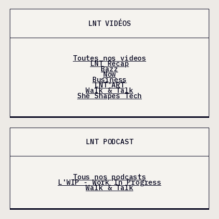
LNT VIDÉOS
Toutes nos videos
LNT Récap
Bazz
Now
Business
LNT'ART
Walk & Talk
She Shapes Tech
LNT PODCAST
Tous nos podcasts
L'WIP - Work In Progress
Walk & Talk