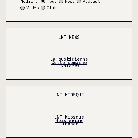
Média :
Tous
News
Podcast
Video
Club
LNT NEWS
La quotidienne
Cette semaine
Explorer
LNT KIOSQUE
LNT Kiosque
Hors série
Finance