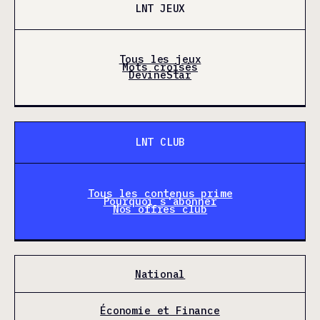
LNT JEUX
Tous les jeux
Mots croisés
DevineStar
LNT CLUB
Tous les contenus prime
Pourquoi s'abonner
Nos offres club
National
Économie et Finance