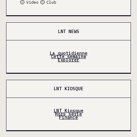
Video
Club
LNT NEWS
La quotidienne
Cette semaine
Explorer
LNT KIOSQUE
LNT Kiosque
Hors série
Finance