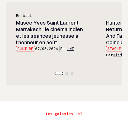
En bref
Musée Yves Saint Laurent
Hunter x 
Marrakech : le cinéma indien
Returned
et les séances jeunesse à
And Fans 
l’honneur en août
Coincide
CULTURE
07/08/2026
Par
LNT
STACHE
07
Par
Riad E
Les galaxies LNT