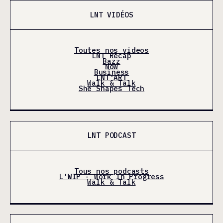
LNT VIDÉOS
Toutes nos videos
LNT Récap
Bazz
Now
Business
LNT'ART
Walk & Talk
She Shapes Tech
LNT PODCAST
Tous nos podcasts
L'WIP - Work In Progress
Walk & Talk