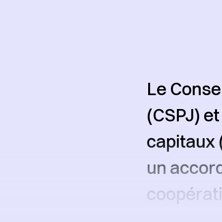
Le Consei
(CSPJ) et
capitaux 
un accord
coopérati