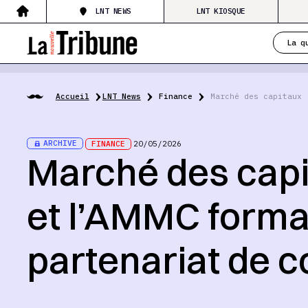
LNT NEWS
LNT KIOSQUE
La q
Accueil
LNT News
Finance
Marché des capitaux 
ARCHIVE
FINANCE
20/05/2026
Marché des capit
et l’AMMC forma
partenariat de 