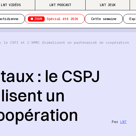
LNT VIDÉOS
LNT PODCAST
LNT JEUX
ZOOM
uotidienne
Spécial été 2026
Cette semaine
Exp
: le CSPJ et l’AMMC formalisent un partenariat de coopération
aux : le CSPJ
lisent un
coopération
Par
LNT