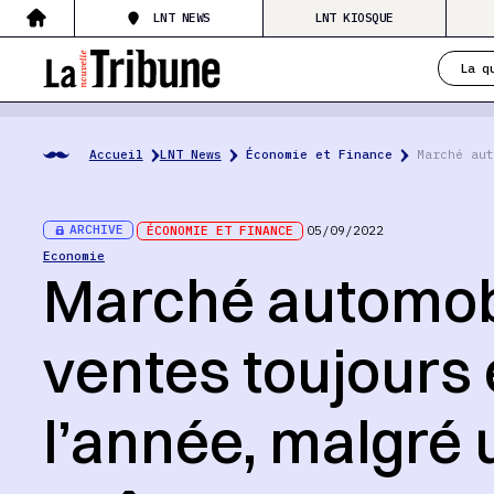
LNT NEWS
LNT KIOSQUE
La q
Accueil
LNT News
Économie et Finance
Marché aut
ARCHIVE
ÉCONOMIE ET FINANCE
05/09/2022
Economie
Marché automobi
ventes toujours 
l’année, malgré