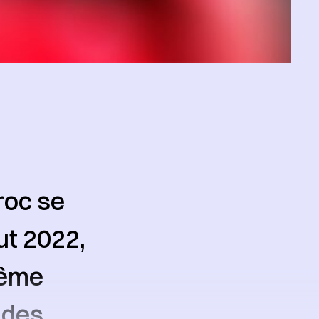
roc se
ut 2022,
même
 des