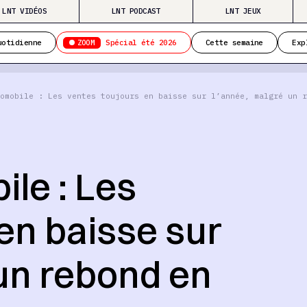
LNT VIDÉOS
LNT PODCAST
LNT JEUX
ZOOM
uotidienne
Spécial été 2026
Cette semaine
Exp
omobile : Les ventes toujours en baisse sur l’année, malgré un r
le : Les
en baisse sur
 un rebond en