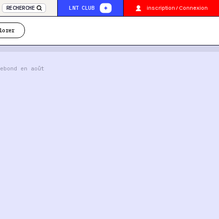
inscription / Connexion
RECHERCHE
LNT CLUB
lorer
ebond en août