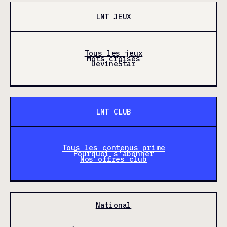
LNT JEUX
Tous les jeux
Mots croisés
DevineStar
LNT CLUB
Tous les contenus prime
Pourquoi s'abonner
Nos offres club
National