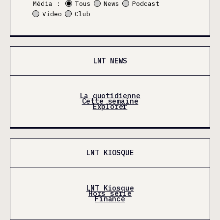
Média :
Tous
News
Podcast
Video
Club
LNT NEWS
La quotidienne
Cette semaine
Explorer
LNT KIOSQUE
LNT Kiosque
Hors série
Finance