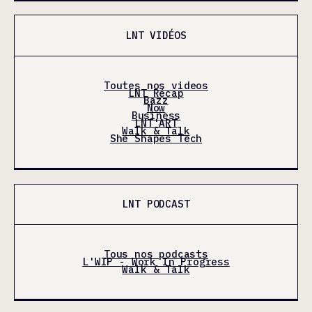
LNT VIDÉOS
Toutes nos videos
LNT Récap
Bazz
Now
Business
LNT'ART
Walk & Talk
She Shapes Tech
LNT PODCAST
Tous nos podcasts
L'WIP - Work In Progress
Walk & Talk