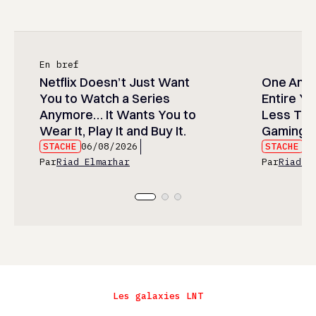
En bref
Netflix Doesn’t Just Want
One Anim
You to Watch a Series
Entire Y
Anymore… It Wants You to
Less Than
Wear It, Play It and Buy It.
Gaming P
STACHE
06/08/2026
STACHE
06
Par
Riad Elmarhar
Par
Riad E
Les galaxies LNT