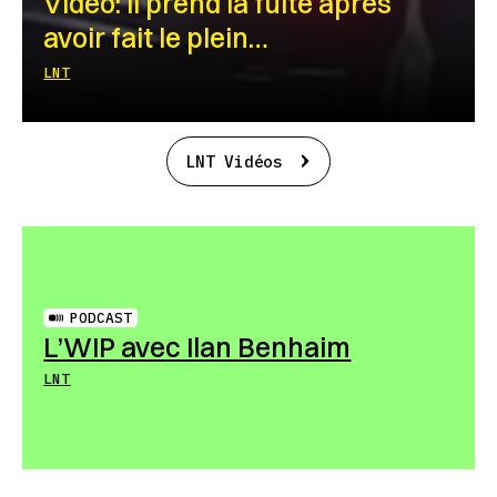
Vidéo: Il prend la fuite après
avoir fait le plein…
LNT
LNT Vidéos
PODCAST
L’WIP avec Ilan Benhaim
LNT