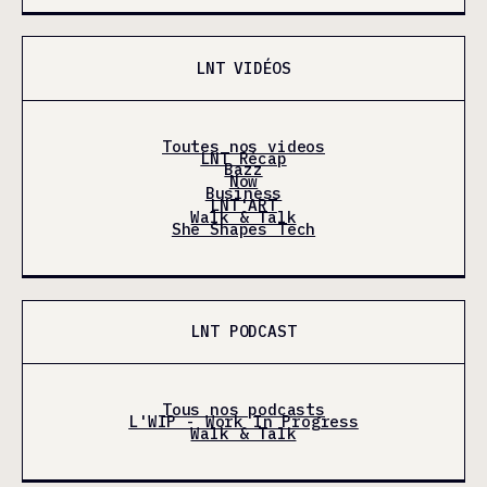
LNT VIDÉOS
Toutes nos videos
LNT Récap
Bazz
Now
Business
LNT'ART
Walk & Talk
She Shapes Tech
LNT PODCAST
Tous nos podcasts
L'WIP - Work In Progress
Walk & Talk