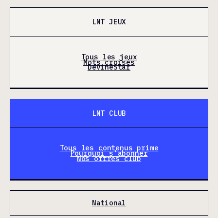
LNT JEUX
Tous les jeux
Mots croisés
DevineStar
LNT CLUB
Tous les contenus prime
Pourquoi s'abonner
Nos offres club
National