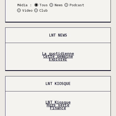
Média :
Tous
News
Podcast
Video
Club
LNT NEWS
La quotidienne
Cette semaine
Explorer
LNT KIOSQUE
LNT Kiosque
Hors série
Finance