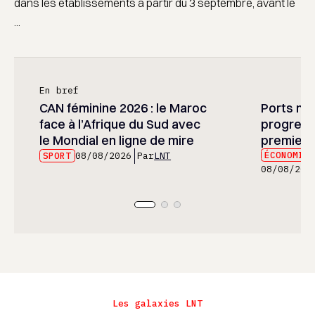
dans les établissements à partir du 3 septembre, avant le
...
En bref
CAN féminine 2026 : le Maroc
Ports mar
face à l’Afrique du Sud avec
progress
le Mondial en ligne de mire
premier 
ÉCONOMIE
SPORT
08/08/2026
Par
LNT
08/08/202
Les galaxies LNT