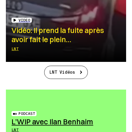
VIDEO
Vidéo: Il prend la fuite après
avoir fait le plein…
LNT
LNT Vidéos
PODCAST
L’WIP avec Ilan Benhaim
LNT