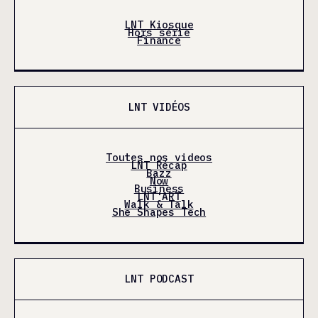
LNT Kiosque
Hors série
Finance
LNT VIDÉOS
Toutes nos videos
LNT Récap
Bazz
Now
Business
LNT'ART
Walk & Talk
She Shapes Tech
LNT PODCAST