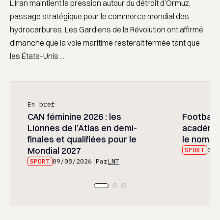
L’Iran maintient la pression autour du détroit d’Ormuz,
passage stratégique pour le commerce mondial des
hydrocarbures. Les Gardiens de la Révolution ont affirmé
dimanche que la voie maritime resterait fermée tant que
les États-Unis ...
En bref
CAN féminine 2026 : les
Football :
Lionnes de l’Atlas en demi-
académie
finales et qualifiées pour le
le nom d
Mondial 2027
SPORT
09/
SPORT
09/08/2026
Par
LNT