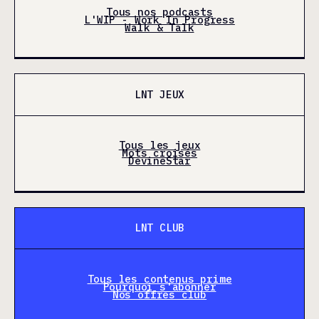
Tous nos podcasts
L'WIP - Work In Progress
Walk & Talk
LNT JEUX
Tous les jeux
Mots croisés
DevineStar
LNT CLUB
Tous les contenus prime
Pourquoi s'abonner
Nos offres club