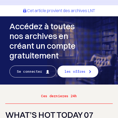
Cet article provient des archives LNT
Accédez à toutes
nos archives en
créant un compte
gratuitement
Se connecter
les offres
Ces dernieres 24h
WHAT’S HOT TODAY 07