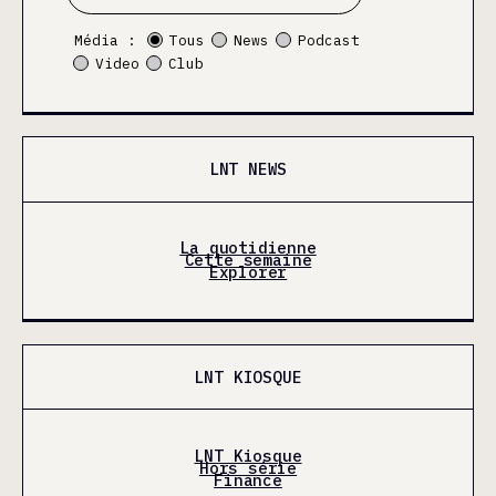
Média :
Tous
News
Podcast
Video
Club
LNT NEWS
La quotidienne
Cette semaine
Explorer
LNT KIOSQUE
LNT Kiosque
Hors série
Finance