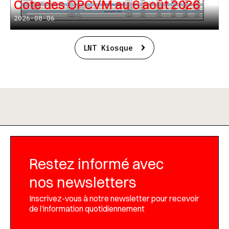
Cote des OPCVM au 6 août 2026
2026-08-06
LNT Kiosque
Restez informé avec
nos newsletters
Inscrivez-vous à notre newsletter pour recevoir
de l’information quotidiennement