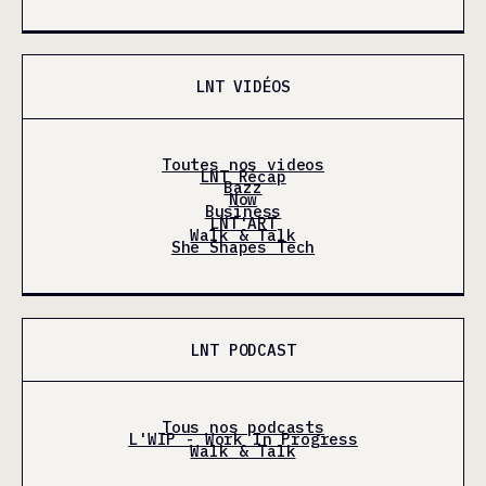
LNT VIDÉOS
Toutes nos videos
LNT Récap
Bazz
Now
Business
LNT'ART
Walk & Talk
She Shapes Tech
LNT PODCAST
Tous nos podcasts
L'WIP - Work In Progress
Walk & Talk