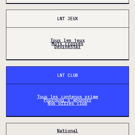
LNT JEUX
Tous les jeux
Mots croisés
DevineStar
LNT CLUB
Tous les contenus prime
Pourquoi s'abonner
Nos offres club
National