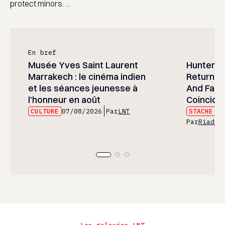
protect minors. ...
En bref
Musée Yves Saint Laurent
Hunter x 
Marrakech : le cinéma indien
Returned
et les séances jeunesse à
And Fans 
l’honneur en août
Coincide
CULTURE
07/08/2026
Par
LNT
STACHE
07
Par
Riad E