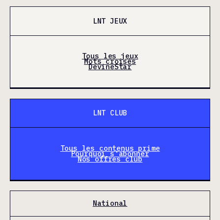
LNT JEUX
Tous les jeux
Mots croisés
DevineStar
LNT CLUB
Tous les contenus prime
Pourquoi s'abonner
Nos offres club
National