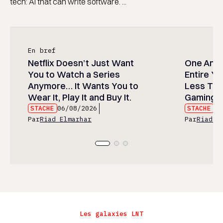
tech: AI that can write software. ...
En bref
Netflix Doesn’t Just Want
One Anim
You to Watch a Series
Entire Y
Anymore… It Wants You to
Less Than
Wear It, Play It and Buy It.
Gaming P
STACHE
06/08/2026
STACHE
06
Par
Riad Elmarhar
Par
Riad E
Les galaxies LNT