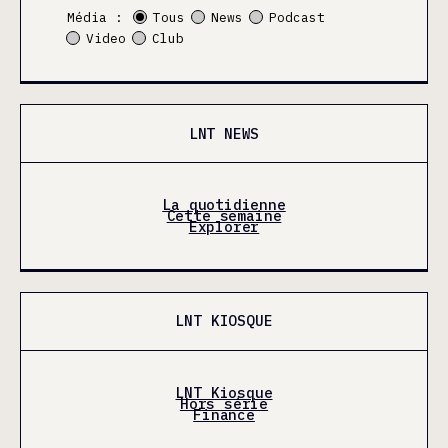
Média :
Tous
News
Podcast
Video
Club
LNT NEWS
La quotidienne
Cette semaine
Explorer
LNT KIOSQUE
LNT Kiosque
Hors série
Finance