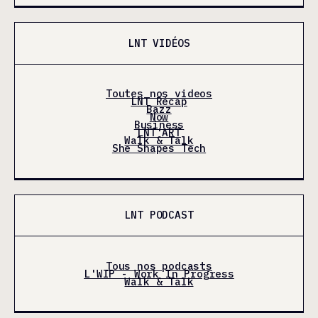
LNT VIDÉOS
Toutes nos videos
LNT Récap
Bazz
Now
Business
LNT'ART
Walk & Talk
She Shapes Tech
LNT PODCAST
Tous nos podcasts
L'WIP - Work In Progress
Walk & Talk