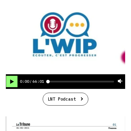
0:00
66:01
/
LNT Podcast