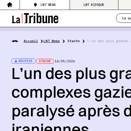
LNT NEWS
LNT KIOSQUE
La q
Accueil
LNT News
Stache
L’un des plus grands 
ARCHIVE
STACHE
14/05/2026
L’un des plus gr
complexes gazi
paralysé après 
iraniennes