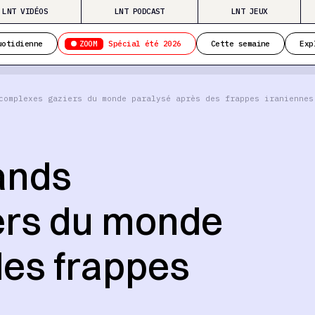
LNT VIDÉOS
LNT PODCAST
LNT JEUX
ZOOM
uotidienne
Spécial été 2026
Cette semaine
Exp
complexes gaziers du monde paralysé après des frappes iraniennes
ands
ers du monde
des frappes