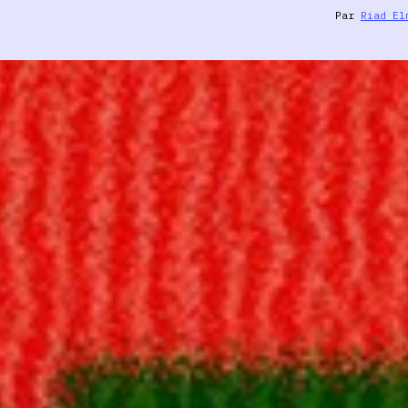
Par
Riad El