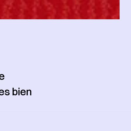
e
es bien