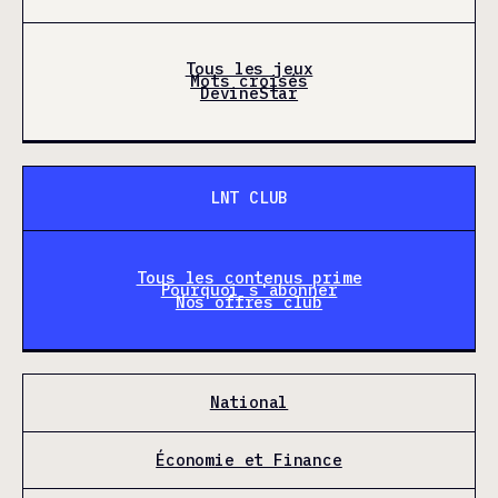
Tous les jeux
Mots croisés
DevineStar
LNT CLUB
Tous les contenus prime
Pourquoi s'abonner
Nos offres club
National
Économie et Finance