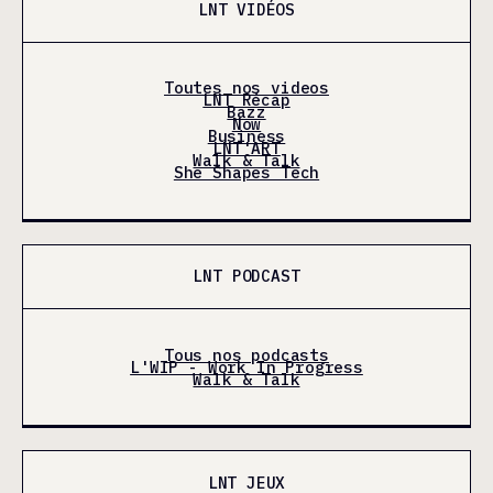
LNT VIDÉOS
Toutes nos videos
LNT Récap
Bazz
Now
Business
LNT'ART
Walk & Talk
She Shapes Tech
LNT PODCAST
Tous nos podcasts
L'WIP - Work In Progress
Walk & Talk
LNT JEUX