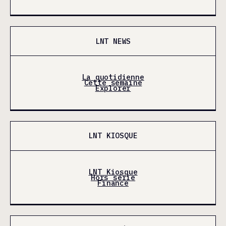
LNT NEWS
La quotidienne
Cette semaine
Explorer
LNT KIOSQUE
LNT Kiosque
Hors série
Finance