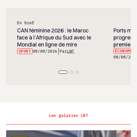
En bref
CAN féminine 2026 : le Maroc
Ports maro
face à l’Afrique du Sud avec le
progress
Mondial en ligne de mire
premier 
ÉCONOMIE
SPORT
08/08/2026
Par
LNT
08/08/202
Les galaxies LNT