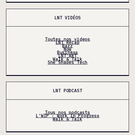
LNT VIDÉOS
Toutes nos videos
LNT Récap
Bazz
Now
Business
LNT'ART
Walk & Talk
She Shapes Tech
LNT PODCAST
Tous nos podcasts
L'WIP - Work In Progress
Walk & Talk