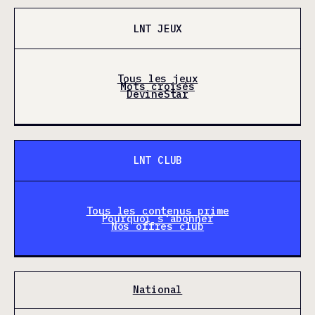
LNT JEUX
Tous les jeux
Mots croisés
DevineStar
LNT CLUB
Tous les contenus prime
Pourquoi s'abonner
Nos offres club
National