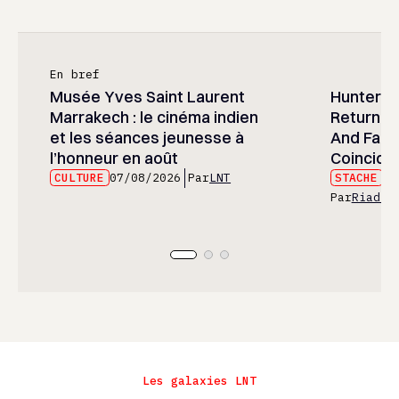
En bref
Musée Yves Saint Laurent
Hunter x 
Marrakech : le cinéma indien
Returned
et les séances jeunesse à
And Fans 
l’honneur en août
Coincide
CULTURE
07/08/2026
Par
LNT
STACHE
07
Par
Riad E
Les galaxies LNT