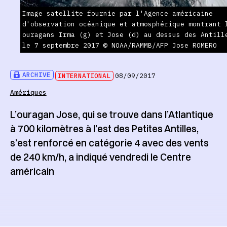
Image satellite fournie par l'Agence américaine
d'observation océanique et atmosphérique montrant 
ouragans Irma (g) et Jose (d) au dessus des Antill
le 7 septembre 2017 © NOAA/RAMMB/AFP Jose ROMERO
ARCHIVE
INTERNATIONAL
08/09/2017
Amériques
L’ouragan Jose, qui se trouve dans l’Atlantique
à 700 kilomètres à l’est des Petites Antilles,
s’est renforcé en catégorie 4 avec des vents
de 240 km/h, a indiqué vendredi le Centre
américain