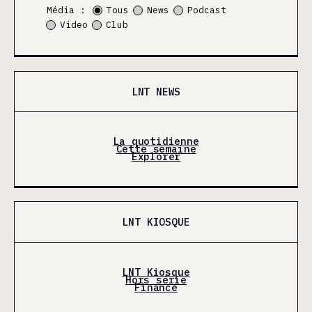
Média :
Tous
News
Podcast
Video
Club
LNT NEWS
La quotidienne
Cette semaine
Explorer
LNT KIOSQUE
LNT Kiosque
Hors série
Finance