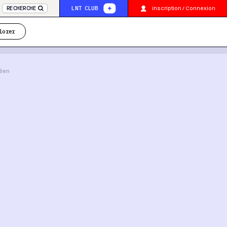
inscription / Connexion
RECHERCHE
LNT CLUB
lorer
éen