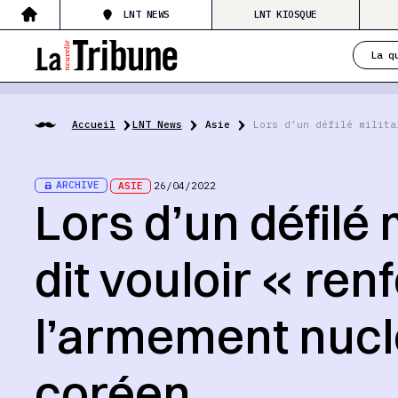
LNT NEWS
LNT KIOSQUE
La q
Accueil
LNT News
Asie
Lors d’un défilé milita
ARCHIVE
ASIE
26/04/2022
Lors d’un défilé 
dit vouloir « ren
l’armement nucl
coréen