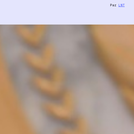
Par
LNT