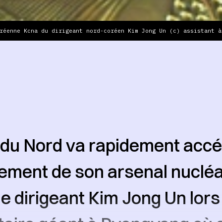
réenne Kcna du dirigeant nord-coréen Kim Jong Un (c) assistant à
du Nord va rapidement accél
ment de son arsenal nucléai
e dirigeant Kim Jong Un lors