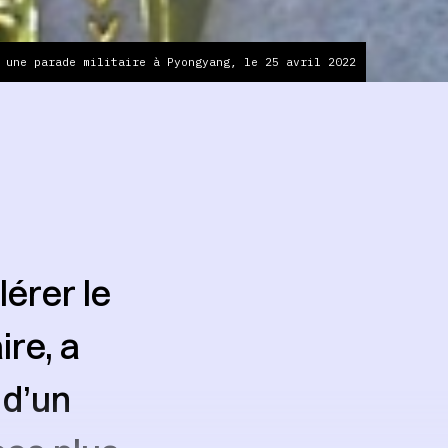
 une parade militaire à Pyongyang, le 25 avril 2022
érer le
re, a
 d’un