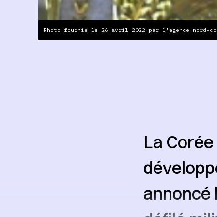
Photo fournie le 26 avril 2022 par l'agence nord-co
La Corée 
développe
annoncé l