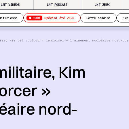
LNT VIDÉOS
LNT PODCAST
LNT JEUX
ZOOM
uotidienne
Spécial été 2026
Cette semaine
Exp
ire, Kim dit vouloir « renforcer » l’armement nucléaire nord-cor
militaire, Kim
forcer »
éaire nord-