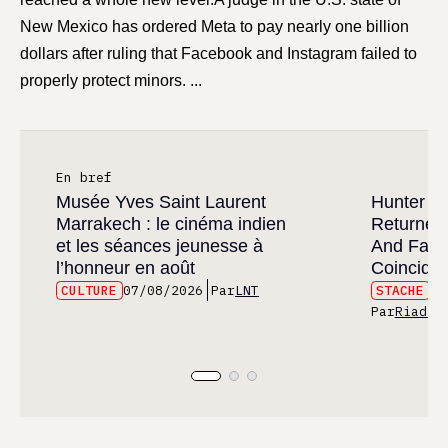
New Mexico has ordered Meta to pay nearly one billion
dollars after ruling that Facebook and Instagram failed to
properly protect minors. ...
En bref
Musée Yves Saint Laurent
Hunter x 
Marrakech : le cinéma indien
Returned
et les séances jeunesse à
And Fans 
l’honneur en août
Coincide
CULTURE
07/08/2026
Par
LNT
STACHE
07
Par
Riad E