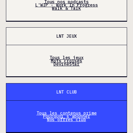
Tous nos podcasts
L'WIP - Work In Progress
Walk & Talk
LNT JEUX
Tous les jeux
Mots croisés
DevineStar
LNT CLUB
Tous les contenus prime
Pourquoi s'abonner
Nos offres club