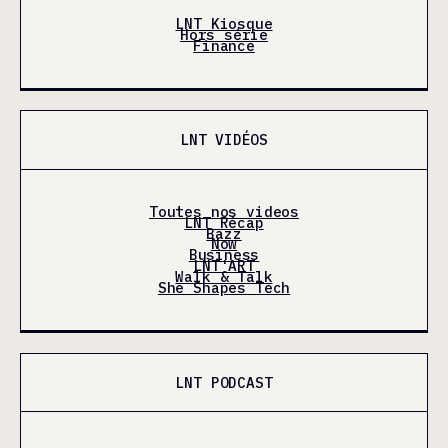
LNT Kiosque
Hors série
Finance
LNT VIDÉOS
Toutes nos videos
LNT Récap
Bazz
Now
Business
LNT'ART
Walk & Talk
She Shapes Tech
LNT PODCAST