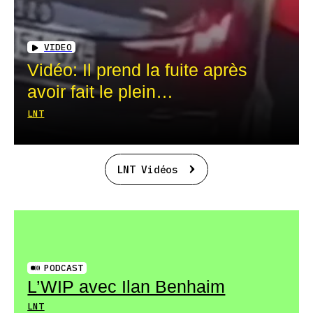
VIDEO
Vidéo: Il prend la fuite après
avoir fait le plein…
LNT
LNT Vidéos
PODCAST
L’WIP avec Ilan Benhaim
LNT