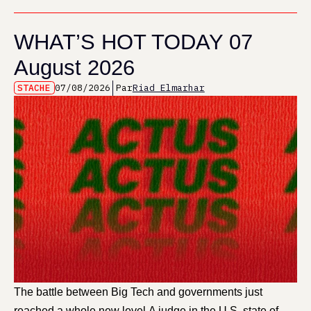
WHAT’S HOT TODAY 07
August 2026
STACHE
07/08/2026
Par
Riad Elmarhar
The battle between Big Tech and governments just
reached a whole new level.A judge in the U.S. state of