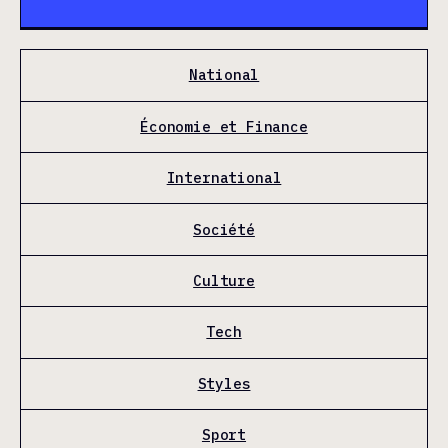
National
Économie et Finance
International
Société
Culture
Tech
Styles
Sport