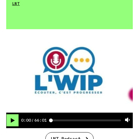
LNT
0:00
66:01
/
LNT Podcast