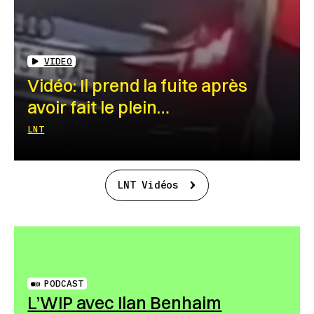
VIDEO
Vidéo: Il prend la fuite après
avoir fait le plein…
LNT
LNT Vidéos
PODCAST
L’WIP avec Ilan Benhaim