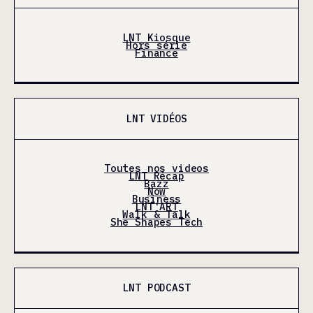
LNT Kiosque
Hors série
Finance
LNT VIDÉOS
Toutes nos videos
LNT Récap
Bazz
Now
Business
LNT'ART
Walk & Talk
She Shapes Tech
LNT PODCAST