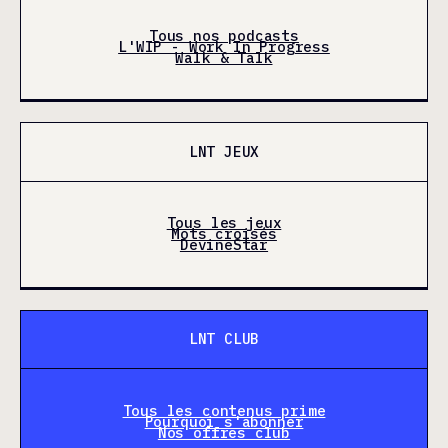
Tous nos podcasts
L'WIP - Work In Progress
Walk & Talk
LNT JEUX
Tous les jeux
Mots croisés
DevineStar
LNT CLUB
Tous les contenus prime
Pourquoi s'abonner
Nos offres club