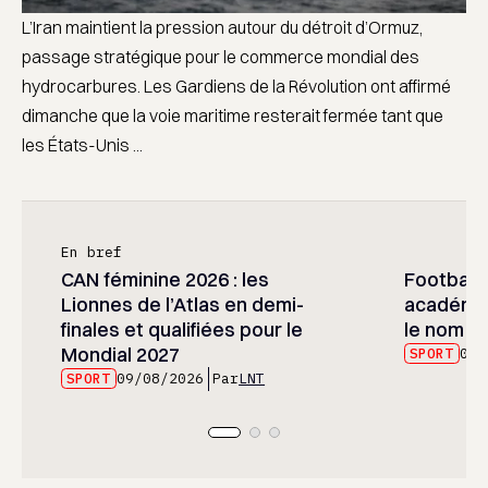
L’Iran maintient la pression autour du détroit d’Ormuz,
passage stratégique pour le commerce mondial des
hydrocarbures. Les Gardiens de la Révolution ont affirmé
dimanche que la voie maritime resterait fermée tant que
les États-Unis ...
En bref
CAN féminine 2026 : les
Football :
Lionnes de l’Atlas en demi-
académie
finales et qualifiées pour le
le nom d
Mondial 2027
SPORT
09/
SPORT
09/08/2026
Par
LNT