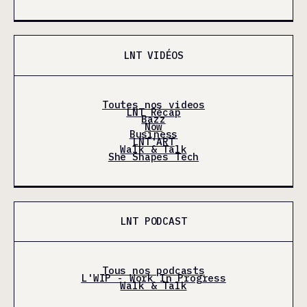
LNT VIDÉOS
Toutes nos videos
LNT Récap
Bazz
Now
Business
LNT'ART
Walk & Talk
She Shapes Tech
LNT PODCAST
Tous nos podcasts
L'WIP - Work In Progress
Walk & Talk