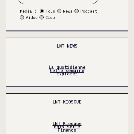
Média :
Tous
News
Podcast
Video
Club
LNT NEWS
La quotidienne
Cette semaine
Explorer
LNT KIOSQUE
LNT Kiosque
Hors série
Finance