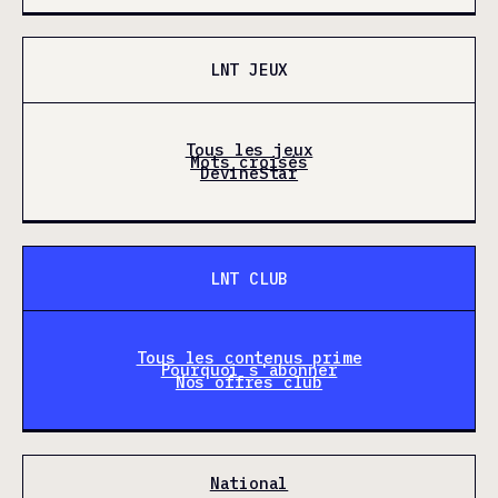
LNT JEUX
Tous les jeux
Mots croisés
DevineStar
LNT CLUB
Tous les contenus prime
Pourquoi s'abonner
Nos offres club
National