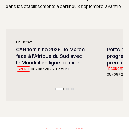
dans les établissements à partir du 3 septembre, avant le
...
En bref
CAN féminine 2026 : le Maroc
Ports mar
face à l’Afrique du Sud avec
progress
le Mondial en ligne de mire
premier 
ÉCONOMIE
SPORT
08/08/2026
Par
LNT
08/08/202