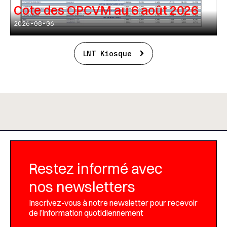
Cote des OPCVM au 6 août 2026
2026-08-06
LNT Kiosque
Restez informé avec
nos newsletters
Inscrivez-vous à notre newsletter pour recevoir
de l’information quotidiennement