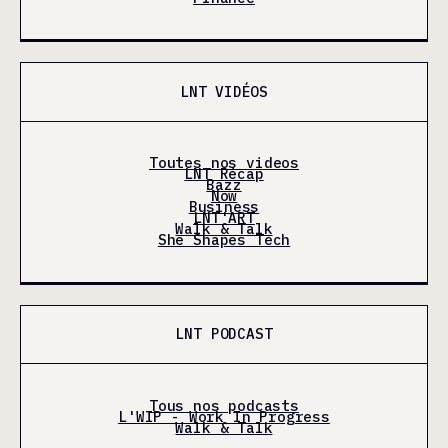
LNT VIDÉOS
Toutes nos videos
LNT Récap
Bazz
Now
Business
LNT'ART
Walk & Talk
She Shapes Tech
LNT PODCAST
Tous nos podcasts
L'WIP - Work In Progress
Walk & Talk