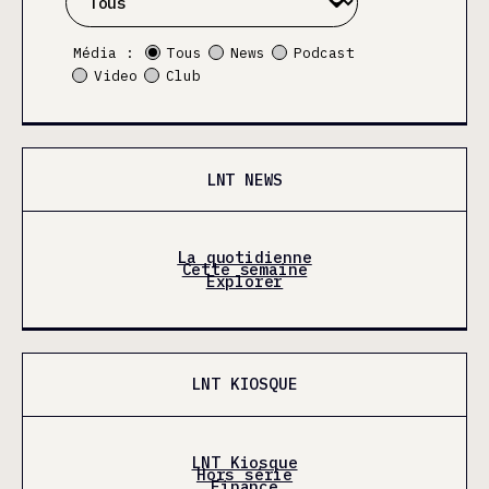
Média :
Tous
News
Podcast
Video
Club
LNT NEWS
La quotidienne
Cette semaine
Explorer
LNT KIOSQUE
LNT Kiosque
Hors série
Finance