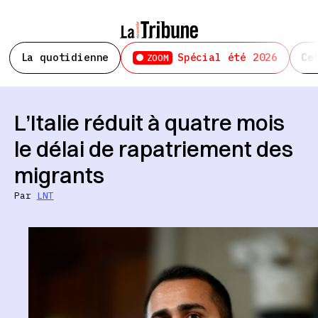
La quotidienne
Spécial été 2026
Ce
ZOOM
L’Italie réduit à quatre mois
le délai de rapatriement des
migrants
Par
LNT