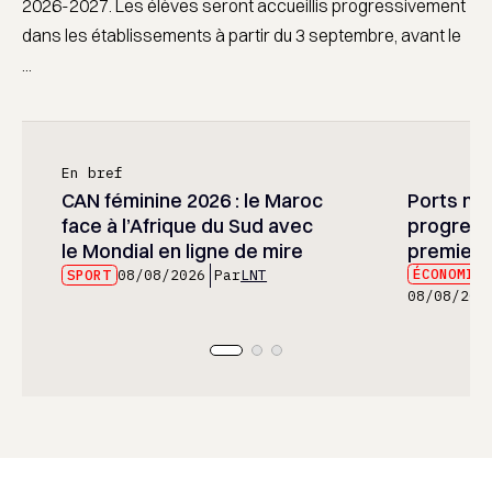
2026-2027. Les élèves seront accueillis progressivement
dans les établissements à partir du 3 septembre, avant le
...
En bref
CAN féminine 2026 : le Maroc
Ports mar
face à l’Afrique du Sud avec
progress
le Mondial en ligne de mire
premier 
ÉCONOMIE
SPORT
08/08/2026
Par
LNT
08/08/202