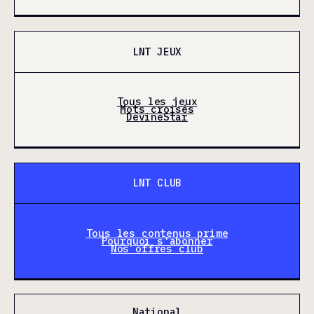
LNT JEUX
Tous les jeux
Mots croisés
DevineStar
LNT CLUB
Tous les contenus prime
Pourquoi s'abonner
Nos offres club
National