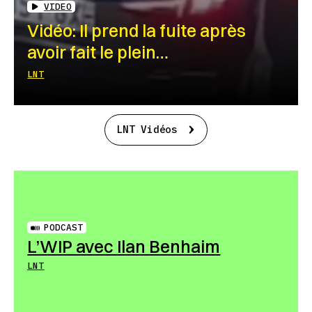
VIDEO
Vidéo: Il prend la fuite après
avoir fait le plein…
LNT
LNT Vidéos
PODCAST
L’WIP avec Ilan Benhaim
LNT