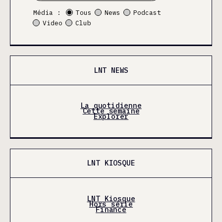
Média :
Tous
News
Podcast
Video
Club
LNT NEWS
La quotidienne
Cette semaine
Explorer
LNT KIOSQUE
LNT Kiosque
Hors série
Finance