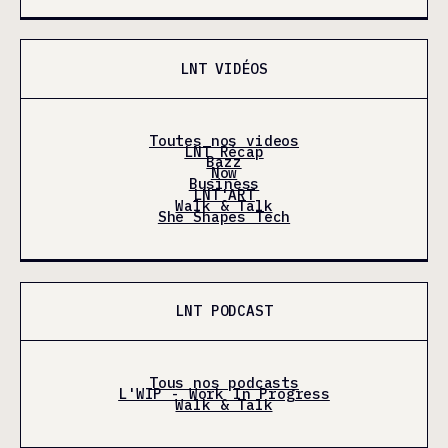
LNT VIDÉOS
Toutes nos videos
LNT Récap
Bazz
Now
Business
LNT'ART
Walk & Talk
She Shapes Tech
LNT PODCAST
Tous nos podcasts
L'WIP - Work In Progress
Walk & Talk