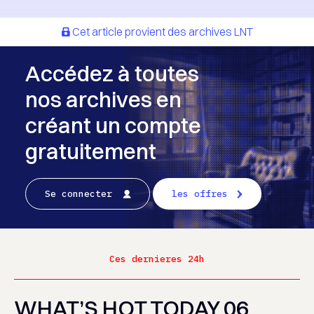
Cet article provient des archives LNT
Accédez à toutes
nos archives en
créant un compte
gratuitement
Se connecter
les offres
Ces dernieres 24h
WHAT’S HOT TODAY 06