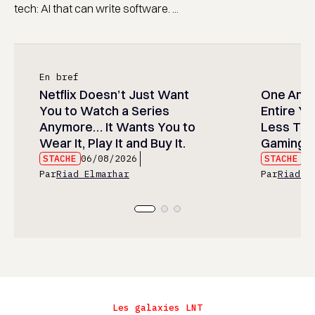
tech: AI that can write software. ...
En bref
Netflix Doesn’t Just Want
One Anim
You to Watch a Series
Entire Y
Anymore… It Wants You to
Less Than
Wear It, Play It and Buy It.
Gaming P
STACHE
06/08/2026
STACHE
06
Par
Riad Elmarhar
Par
Riad E
Les galaxies LNT