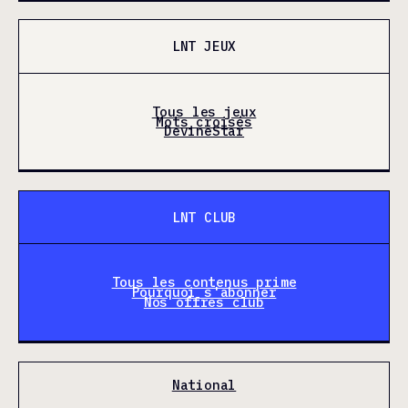
LNT JEUX
Tous les jeux
Mots croisés
DevineStar
LNT CLUB
Tous les contenus prime
Pourquoi s'abonner
Nos offres club
National