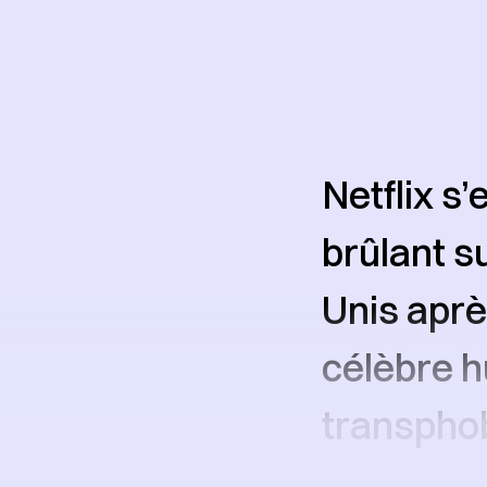
Netflix s
brûlant s
Unis aprè
célèbre h
transpho