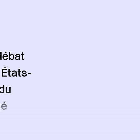
débat
 États-
 du
gé