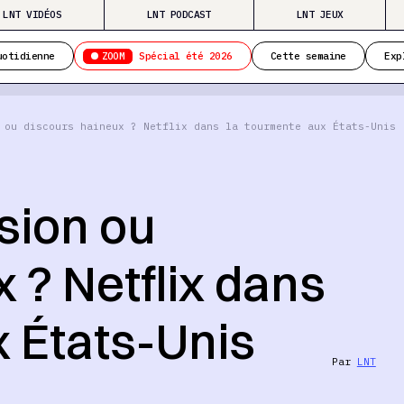
LNT VIDÉOS
LNT PODCAST
LNT JEUX
ZOOM
uotidienne
Spécial été 2026
Cette semaine
Exp
 ou discours haineux ? Netflix dans la tourmente aux États-Unis
sion ou
 ? Netflix dans
x États-Unis
Par
LNT