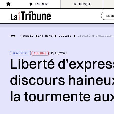
LNT NEWS
LNT KIOSQUE
La q
Accueil
LNT News
Culture
Liberté d’expression
ARCHIVE
CULTURE
18/10/2021
Liberté d’expres
discours haineux
la tourmente au