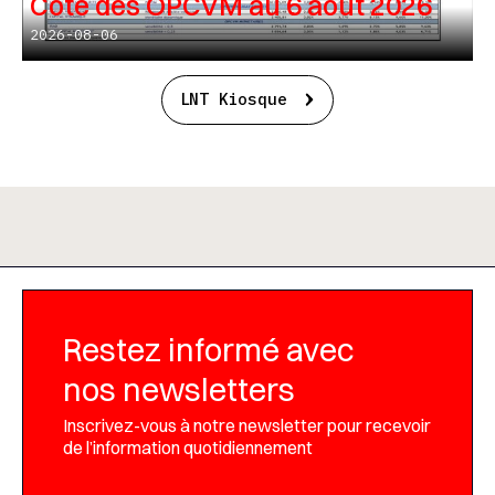
Cote des OPCVM au 6 août 2026
2026-08-06
LNT Kiosque
Restez informé avec
nos newsletters
Inscrivez-vous à notre newsletter pour recevoir
de l’information quotidiennement