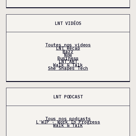
LNT VIDÉOS
Toutes nos videos
LNT Récap
Bazz
Now
Business
LNT'ART
Walk & Talk
She Shapes Tech
LNT PODCAST
Tous nos podcasts
L'WIP - Work In Progress
Walk & Talk