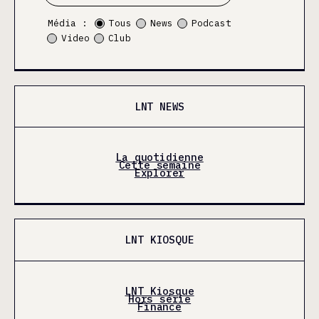
Média :
Tous
News
Podcast
Video
Club
LNT NEWS
La quotidienne
Cette semaine
Explorer
LNT KIOSQUE
LNT Kiosque
Hors série
Finance