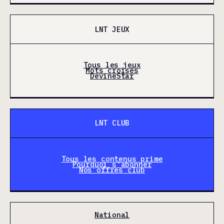
LNT JEUX
Tous les jeux
Mots croisés
DevineStar
LNT CLUB
Tous les contenus prime
Pourquoi s'abonner
Nos offres club
National