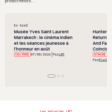
protect minors. ...
En bref
Musée Yves Saint Laurent
Hunter x 
Marrakech : le cinéma indien
Returned
et les séances jeunesse à
And Fans 
l’honneur en août
Coincide
CULTURE
07/08/2026
Par
LNT
STACHE
07
Par
Riad E
Les galaxies LNT