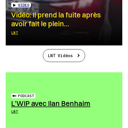
VIDEO
Vidéo: Il prend la fuite après
avoir fait le plein…
LNT
LNT Vidéos
PODCAST
L’WIP avec Ilan Benhaim
LNT