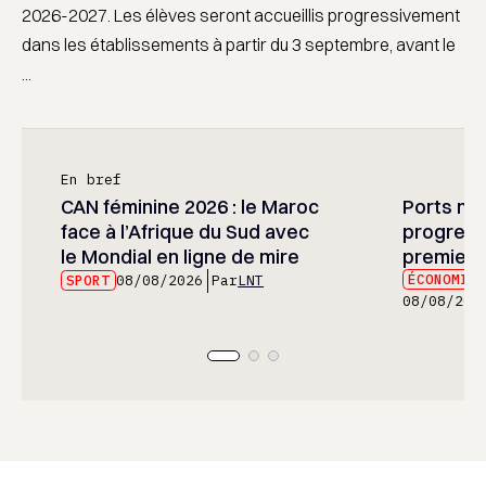
2026-2027. Les élèves seront accueillis progressivement
dans les établissements à partir du 3 septembre, avant le
...
En bref
CAN féminine 2026 : le Maroc
Ports mar
face à l’Afrique du Sud avec
progress
le Mondial en ligne de mire
premier 
ÉCONOMIE
SPORT
08/08/2026
Par
LNT
08/08/202