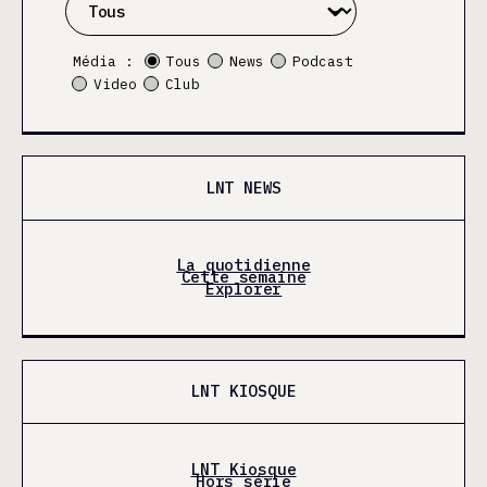
Média :
Tous
News
Podcast
Video
Club
LNT NEWS
La quotidienne
Cette semaine
Explorer
LNT KIOSQUE
LNT Kiosque
Hors série