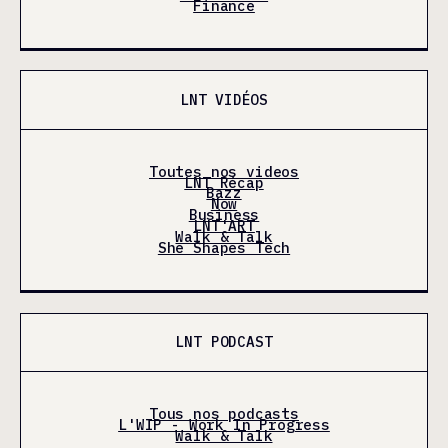
Finance
LNT VIDÉOS
Toutes nos videos
LNT Récap
Bazz
Now
Business
LNT'ART
Walk & Talk
She Shapes Tech
LNT PODCAST
Tous nos podcasts
L'WIP - Work In Progress
Walk & Talk