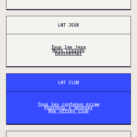
LNT JEUX
Tous les jeux
Mots croisés
DevineStar
LNT CLUB
Tous les contenus prime
Pourquoi s'abonner
Nos offres club