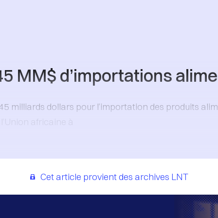
 45 MM$ d’importations alime
5 milliards dollars pour l’importation des produits alim
l’Union africaine à
Cet article provient des archives LNT