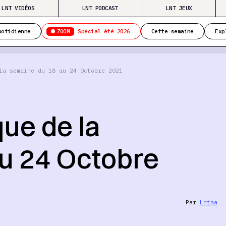
LNT VIDÉOS
LNT PODCAST
LNT JEUX
ZOOM
uotidienne
Spécial été 2026
Cette semaine
Exp
la semaine du 18 au 24 Octobre 2021
ue de la
u 24 Octobre
Par
Lntma