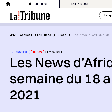
LNT NEWS
LNT KIOSQUE
La q
Accueil
LNT News
Blogs
Les News d’Afrique de 
ARCHIVE
BLOGS
21/10/2021
Les News d’Afriq
semaine du 18 a
2021