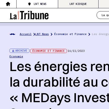
LNT NEWS
LNT KIOSQUE
La q
Accueil
LNT News
Économie et Finance
Les énergi
ARCHIVE
ÉCONOMIE ET FINANCE
16/11/2023
Economie
Les énergies re
la durabilité au
« MEDays Inves