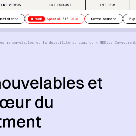
LNT VIDÉOS
LNT PODCAST
LNT JEUX
ZOOM
uotidienne
Spécial été 2026
Cette semaine
Exp
es renouvelables et la durabilité au cœur du « MEDays Investment
nouvelables et
 cœur du
tment