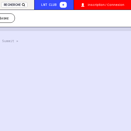
inscription / Connexion
RECHERCHE
LNT CLUB
lorer
 Summit »