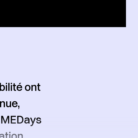
ilité ont
nue,
 « MEDays
ation