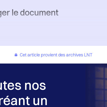
ger le document
Cet article provient des archives LNT
utes nos
réant un