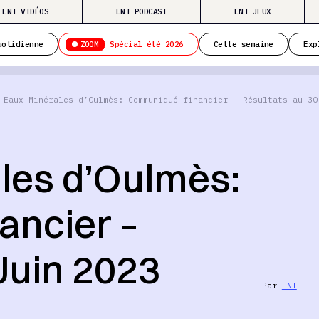
LNT VIDÉOS
LNT PODCAST
LNT JEUX
ZOOM
uotidienne
Spécial été 2026
Cette semaine
Exp
 Eaux Minérales d’Oulmès: Communiqué financier – Résultats au 30
les d’Oulmès:
ancier –
Juin 2023
Par
LNT