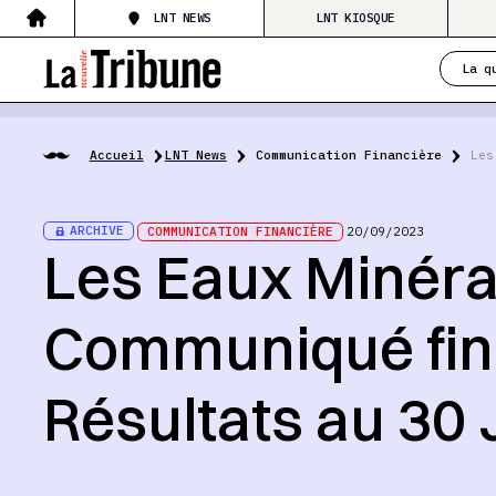
LNT NEWS
LNT KIOSQUE
La q
Accueil
LNT News
Communication Financière
Les
ARCHIVE
COMMUNICATION FINANCIÈRE
20/09/2023
Les Eaux Minéra
Communiqué fin
Résultats au 30 