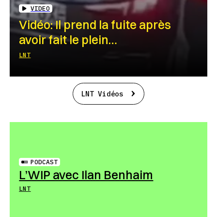
VIDEO
Vidéo: Il prend la fuite après
avoir fait le plein…
LNT
LNT Vidéos
PODCAST
L’WIP avec Ilan Benhaim
LNT