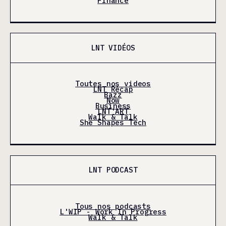
Finance
LNT VIDÉOS
Toutes nos videos
LNT Récap
Bazz
Now
Business
LNT'ART
Walk & Talk
She Shapes Tech
LNT PODCAST
Tous nos podcasts
L'WIP - Work In Progress
Walk & Talk