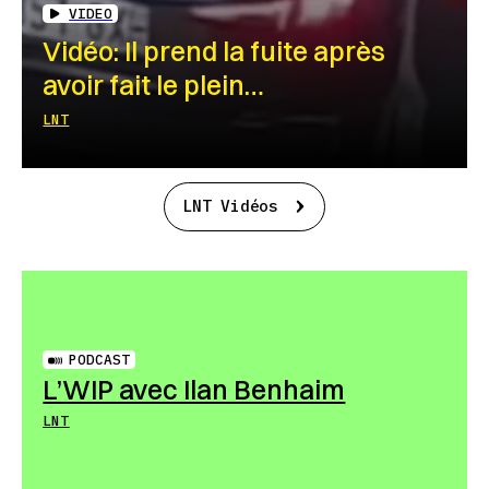
VIDEO
Vidéo: Il prend la fuite après
avoir fait le plein…
LNT
LNT Vidéos
PODCAST
L’WIP avec Ilan Benhaim
LNT