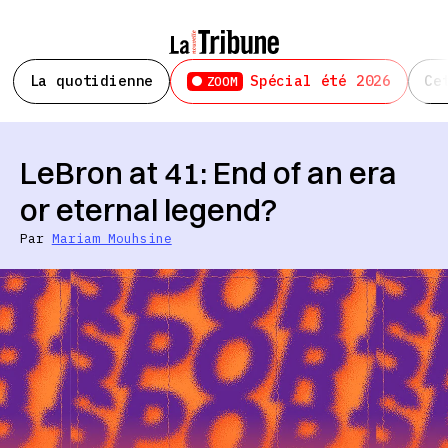
La quotidienne
Spécial été 2026
Ce
ZOOM
LeBron at 41: End of an era
or eternal legend?
Par
Mariam Mouhsine