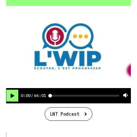
0:00
66:01
/
LNT Podcast