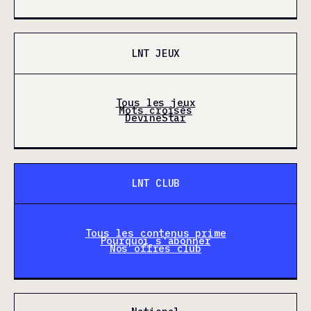
LNT JEUX
Tous les jeux
Mots croisés
DevineStar
LNT CLUB
Tous les contenus prime
Pourquoi s'abonner
Nos offres club