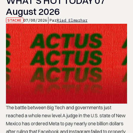
WHAT’S HOT TODAY 07
August 2026
STACHE
07/08/2026
Par
Riad Elmarhar
The battle between Big Tech and governments just
reached a whole new level.A judge in the U.S. state of New
Mexico has ordered Meta to pay nearly one billion dollars
after ruling that Facebook and Instagram failed to properly