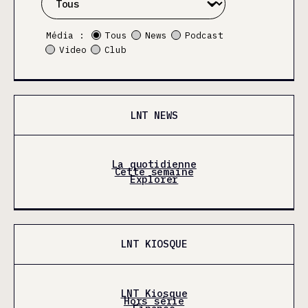
Média :
Tous
News
Podcast
Video
Club
LNT NEWS
La quotidienne
Cette semaine
Explorer
LNT KIOSQUE
LNT Kiosque
Hors série