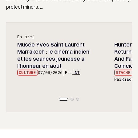
protect minors. ...
En bref
Musée Yves Saint Laurent
Hunter x 
Marrakech : le cinéma indien
Returned
et les séances jeunesse à
And Fans 
l’honneur en août
Coincide
CULTURE
07/08/2026
Par
LNT
STACHE
07
Par
Riad E