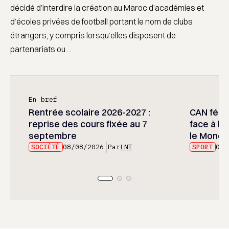
décidé d’interdire la création au Maroc d’académies et
d’écoles privées de football portant le nom de clubs
étrangers, y compris lorsqu’elles disposent de
partenariats ou ...
En bref
Rentrée scolaire 2026-2027 :
CAN fémin
reprise des cours fixée au 7
face à l’
septembre
le Mondia
SOCIÉTÉ
08/08/2026
Par
LNT
SPORT
08/