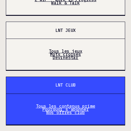
Walk & Talk
LNT JEUX
Tous les jeux
Mots croisés
DevineStar
LNT CLUB
Tous les contenus prime
Pourquoi s'abonner
Nos offres club