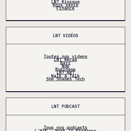
LNT Kiosque
Hors série
Finance
LNT VIDÉOS
Toutes nos videos
LNT Récap
Bazz
Now
Business
LNT'ART
Walk & Talk
She Shapes Tech
LNT PODCAST
Tous nos podcasts
L'WIP - Work In Progress