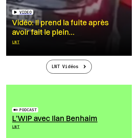
VIDEO
Vidéo: Il prend la fuite après
avoir fait le plein…
LNT
LNT Vidéos
PODCAST
L’WIP avec Ilan Benhaim
LNT