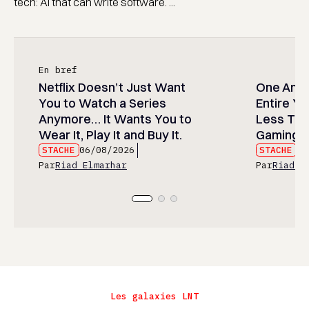
tech: AI that can write software. ...
En bref
Netflix Doesn’t Just Want
One Anim
You to Watch a Series
Entire Y
Anymore… It Wants You to
Less Than
Wear It, Play It and Buy It.
Gaming P
STACHE
06/08/2026
STACHE
06
Par
Riad Elmarhar
Par
Riad E
Les galaxies LNT