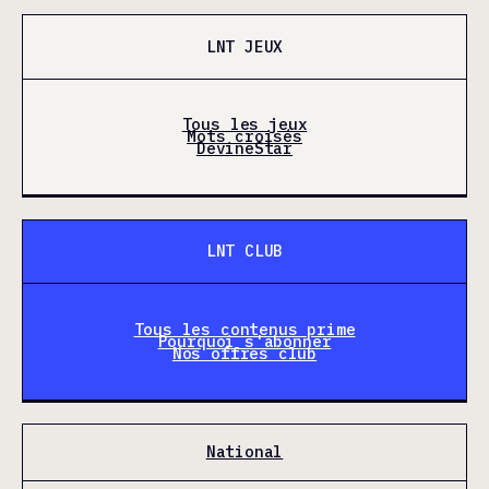
LNT JEUX
Tous les jeux
Mots croisés
DevineStar
LNT CLUB
Tous les contenus prime
Pourquoi s'abonner
Nos offres club
National