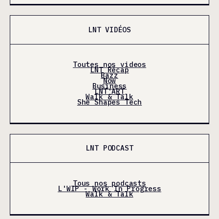
LNT VIDÉOS
Toutes nos videos
LNT Récap
Bazz
Now
Business
LNT'ART
Walk & Talk
She Shapes Tech
LNT PODCAST
Tous nos podcasts
L'WIP - Work In Progress
Walk & Talk