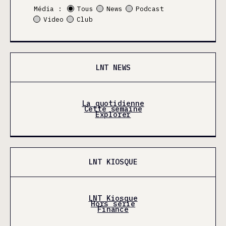
Média :
Tous
News
Podcast
Video
Club
LNT NEWS
La quotidienne
Cette semaine
Explorer
LNT KIOSQUE
LNT Kiosque
Hors série
Finance