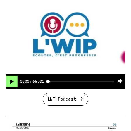
0:00
66:01
/
LNT Podcast