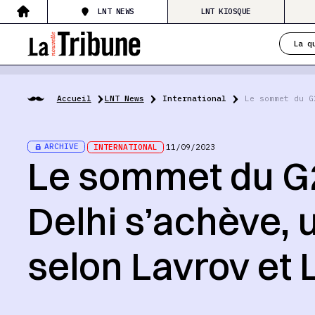
LNT NEWS
LNT KIOSQUE
La q
Accueil
LNT News
International
Le sommet du G
ARCHIVE
INTERNATIONAL
11/09/2023
Le sommet du G
Delhi s’achève,
selon Lavrov et 