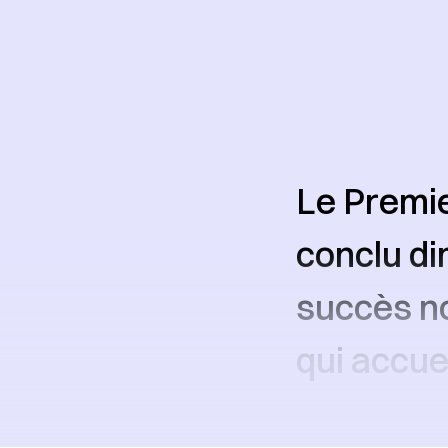
Le Premie
conclu di
succès no
qui accuei