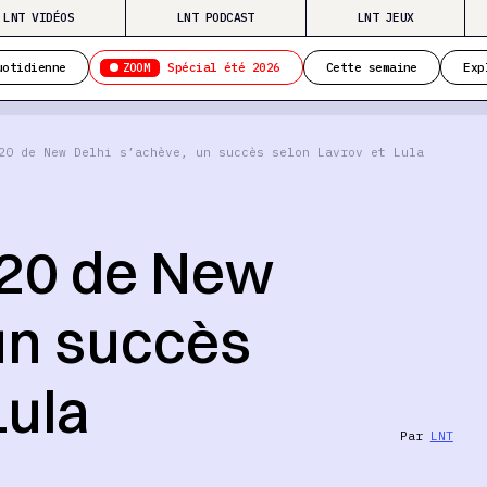
LNT VIDÉOS
LNT PODCAST
LNT JEUX
ZOOM
uotidienne
Spécial été 2026
Cette semaine
Exp
20 de New Delhi s’achève, un succès selon Lavrov et Lula
20 de New
 un succès
Lula
Par
LNT