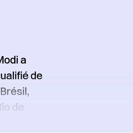
Modi a
alifié de
Brésil,
Rio de