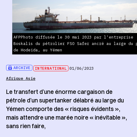
AFPPhoto diffusée le 30 mai 2023 par l'entreprise
Boskalis du pétrolier FSO Safer ancré au large du 
de Hodeida, au Yémen
ARCHIVE
INTERNATIONAL
01/06/2023
Afrique
Asie
Le transfert d’une énorme cargaison de
pétrole d’un supertanker délabré au large du
Yémen comporte des « risques évidents »,
mais attendre une marée noire « inévitable »,
sans rien faire,