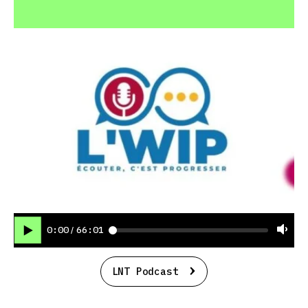
0:00
66:01
/
LNT Podcast