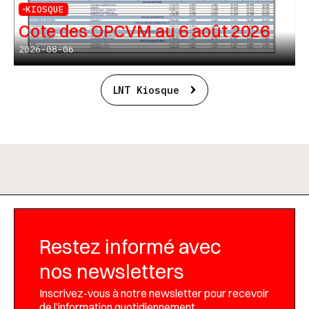
KIOSQUE
Cote des OPCVM au 6 août 2026
2026-08-06
LNT Kiosque
Restez informé avec
nos newsletters
Inscrivez-vous à notre newsletter pour recevoir
de l’information quotidiennement