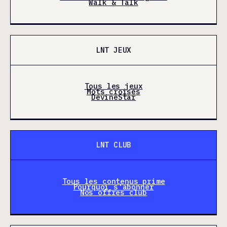
Walk & Talk
LNT JEUX
Tous les jeux
Mots croisés
DevineStar
LNT CLUB
Tous les contenus prime
Pourquoi s'abonner
Nos offres club