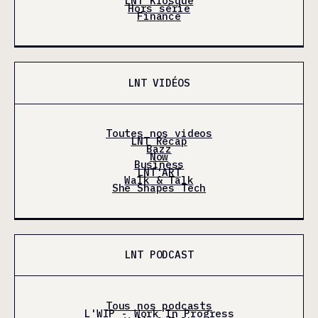
LNT Kiosque
Hors série
Finance
LNT VIDÉOS
Toutes nos videos
LNT Récap
Bazz
Now
Business
LNT'ART
Walk & Talk
She Shapes Tech
LNT PODCAST
Tous nos podcasts
L'WIP - Work In Progress