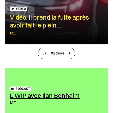
VIDEO
Vidéo: Il prend la fuite après
avoir fait le plein…
LNT
LNT Vidéos
PODCAST
L’WIP avec Ilan Benhaim
LNT