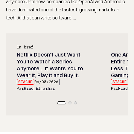
anymore.Until now, companies like OpenAI and Anthropic
have dominated one of the fastest-growing markets in
tech: AI that can write software. ...
En bref
Netflix Doesn’t Just Want
One Anim
You to Watch a Series
Entire Y
Anymore… It Wants You to
Less Than
Wear It, Play It and Buy It.
Gaming P
STACHE
06/08/2026
STACHE
06
Par
Riad Elmarhar
Par
Riad E