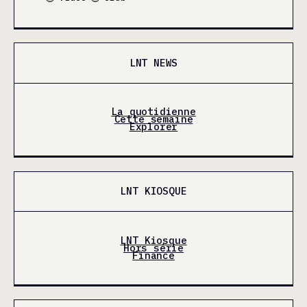
LNT NEWS
La quotidienne
Cette semaine
Explorer
LNT KIOSQUE
LNT Kiosque
Hors série
Finance