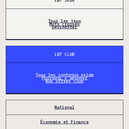
LNT JEUX
Tous les jeux
Mots croisés
DevineStar
LNT CLUB
Tous les contenus prime
Pourquoi s'abonner
Nos offres club
National
Économie et Finance