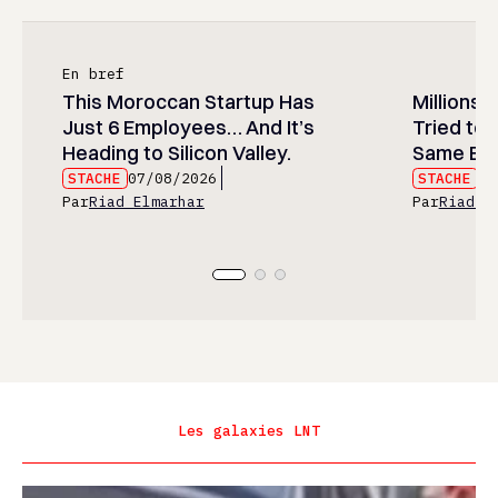
En bref
This Moroccan Startup Has
Millions 
Just 6 Employees… And It’s
Tried to 
Heading to Silicon Valley.
Same Err
STACHE
07/08/2026
STACHE
07
Par
Riad Elmarhar
Par
Riad E
Les galaxies LNT