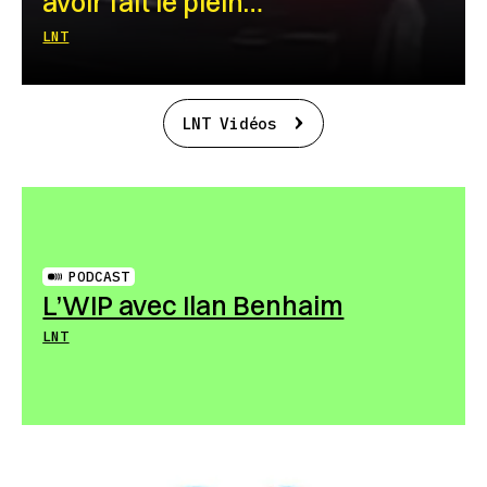
avoir fait le plein…
LNT
LNT Vidéos
PODCAST
L’WIP avec Ilan Benhaim
LNT