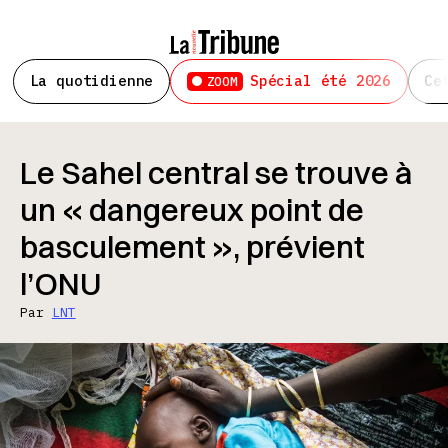
La quotidienne
Spécial été 2026
Ce
ZOOM
Le Sahel central se trouve à
un « dangereux point de
basculement », prévient
l’ONU
Par
LNT