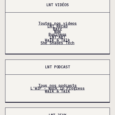
LNT VIDÉOS
Toutes nos videos
LNT Récap
Bazz
Now
Business
LNT'ART
Walk & Talk
She Shapes Tech
LNT PODCAST
Tous nos podcasts
L'WIP - Work In Progress
Walk & Talk