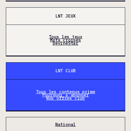
LNT JEUX
Tous les jeux
Mots croisés
DevineStar
LNT CLUB
Tous les contenus prime
Pourquoi s'abonner
Nos offres club
National