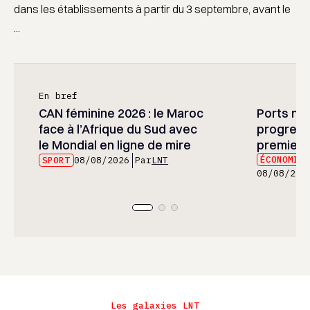
dans les établissements à partir du 3 septembre, avant le
...
En bref
CAN féminine 2026 : le Maroc
Ports mar
face à l’Afrique du Sud avec
progress
le Mondial en ligne de mire
premier 
ÉCONOMIE
SPORT
08/08/2026
Par
LNT
08/08/202
Les galaxies LNT