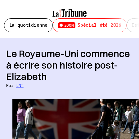
La quotidienne
Spécial été 2026
Ce
ZOOM
Le Royaume-Uni commence
à écrire son histoire post-
Elizabeth
Par
LNT