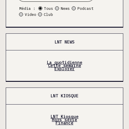
Média :
Tous
News
Podcast
Video
Club
LNT NEWS
La quotidienne
Cette semaine
Explorer
LNT KIOSQUE
LNT Kiosque
Hors série
Finance