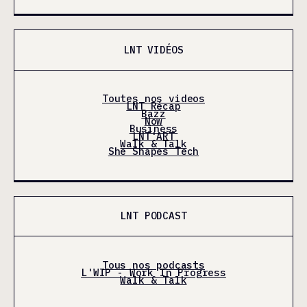
LNT VIDÉOS
Toutes nos videos
LNT Récap
Bazz
Now
Business
LNT'ART
Walk & Talk
She Shapes Tech
LNT PODCAST
Tous nos podcasts
L'WIP - Work In Progress
Walk & Talk