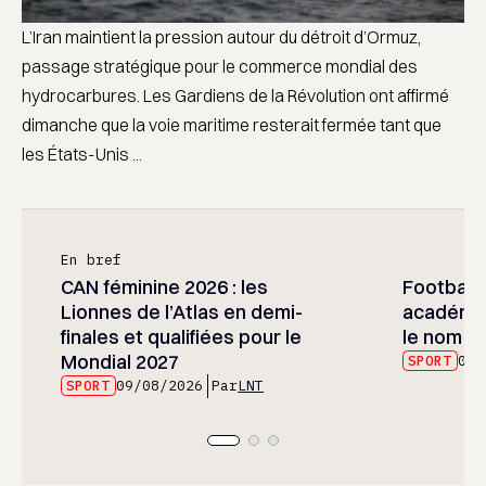
L’Iran maintient la pression autour du détroit d’Ormuz,
passage stratégique pour le commerce mondial des
hydrocarbures. Les Gardiens de la Révolution ont affirmé
dimanche que la voie maritime resterait fermée tant que
les États-Unis ...
En bref
CAN féminine 2026 : les
Football :
Lionnes de l’Atlas en demi-
académie
finales et qualifiées pour le
le nom d
Mondial 2027
SPORT
09/
SPORT
09/08/2026
Par
LNT