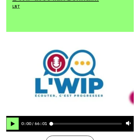
LNT
0:00
66:01
/