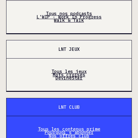
Tous nos podcasts
L'WIP - Work In Progress
Walk & Talk
LNT JEUX
Tous les jeux
Mots croisés
DevineStar
LNT CLUB
Tous les contenus prime
Pourquoi s'abonner
Nos offres club