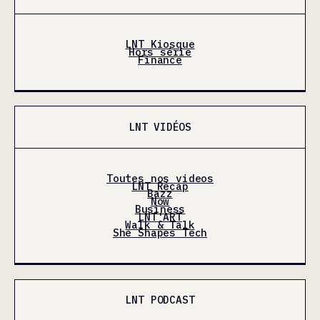
LNT Kiosque
Hors série
Finance
LNT VIDÉOS
Toutes nos videos
LNT Récap
Bazz
Now
Business
LNT'ART
Walk & Talk
She Shapes Tech
LNT PODCAST