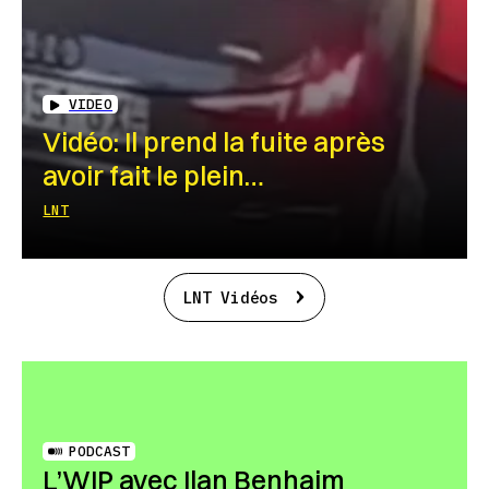
VIDEO
Vidéo: Il prend la fuite après
avoir fait le plein…
LNT
LNT Vidéos
PODCAST
L’WIP avec Ilan Benhaim