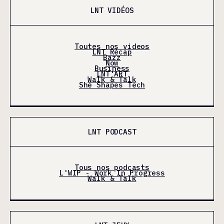
LNT VIDÉOS
Toutes nos videos
LNT Récap
Bazz
Now
Business
LNT'ART
Walk & Talk
She Shapes Tech
LNT PODCAST
Tous nos podcasts
L'WIP - Work In Progress
Walk & Talk