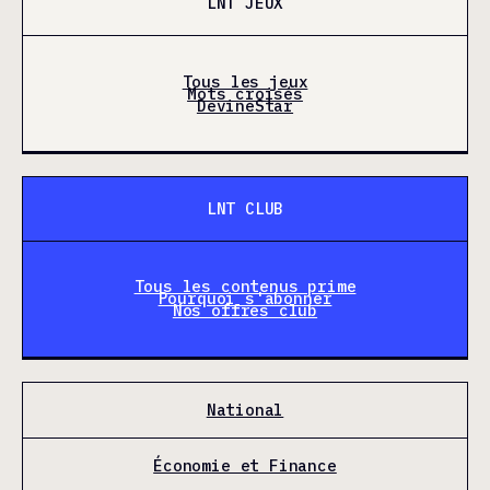
LNT JEUX
Tous les jeux
Mots croisés
DevineStar
LNT CLUB
Tous les contenus prime
Pourquoi s'abonner
Nos offres club
National
Économie et Finance