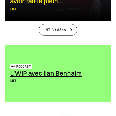
avoir fait le plein…
LNT
LNT Vidéos
PODCAST
L’WIP avec Ilan Benhaim
LNT