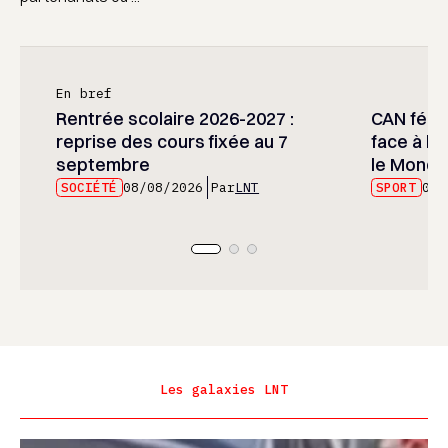
En bref
Rentrée scolaire 2026-2027 :
CAN fémin
reprise des cours fixée au 7
face à l’
septembre
le Mondia
SOCIÉTÉ
08/08/2026
Par
LNT
SPORT
08/
Les galaxies LNT