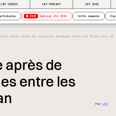
LNT VIDÉOS
LNT PODCAST
LNT JEUX
ZOOM
uotidienne
Spécial été 2026
Cette semaine
Exp
trole monte après de nouvelles attaques entre les États-Unis et 
e après de
es entre les
ran
Par
LNT