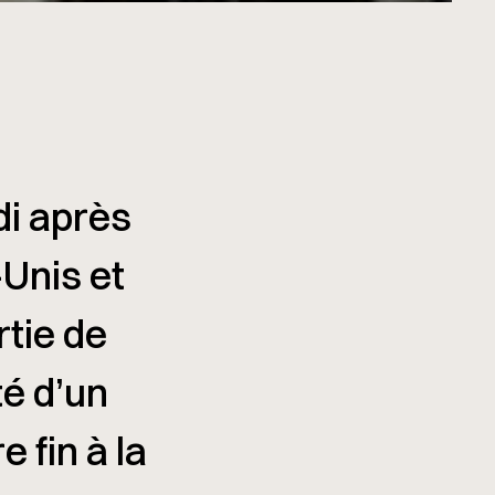
di après
-Unis et
rtie de
té d’un
 fin à la