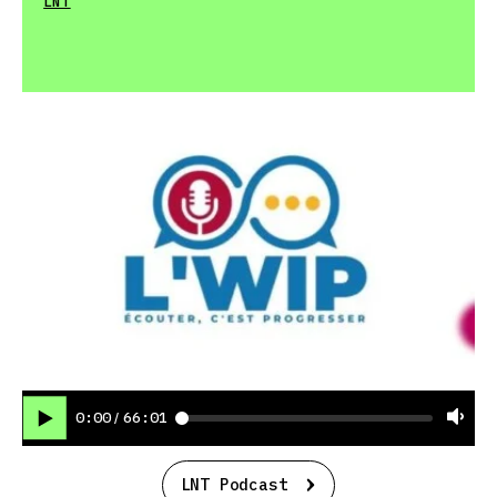
LNT
0:00
66:01
/
LNT Podcast