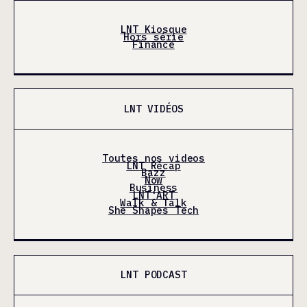
LNT Kiosque
Hors série
Finance
LNT VIDÉOS
Toutes nos videos
LNT Récap
Bazz
Now
Business
LNT'ART
Walk & Talk
She Shapes Tech
LNT PODCAST