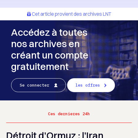
Cet article provient des archives LNT
Accédez à toutes
nos archives en
créant un compte
gratuitement
Se connecter
les offres
Ces dernieres 24h
Détroit d’Ormuz : l’Iran