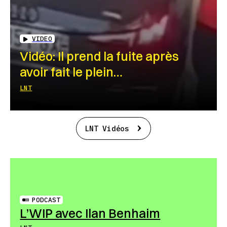
VIDEO
Vidéo: Il prend la fuite après
avoir fait le plein…
LNT
LNT Vidéos
PODCAST
L’WIP avec Ilan Benhaim