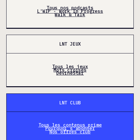
Tous nos podcasts
L'WIP - Work In Progress
Walk & Talk
LNT JEUX
Tous les jeux
Mots croisés
DevineStar
LNT CLUB
Tous les contenus prime
Pourquoi s'abonner
Nos offres club