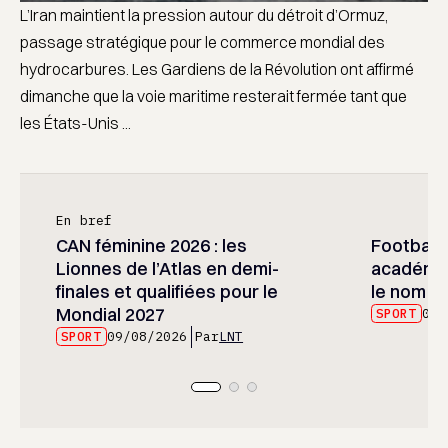
L’Iran maintient la pression autour du détroit d’Ormuz,
passage stratégique pour le commerce mondial des
hydrocarbures. Les Gardiens de la Révolution ont affirmé
dimanche que la voie maritime resterait fermée tant que
les États-Unis ...
En bref
CAN féminine 2026 : les
Football :
Lionnes de l’Atlas en demi-
académie
finales et qualifiées pour le
le nom d
Mondial 2027
SPORT
09/
SPORT
09/08/2026
Par
LNT